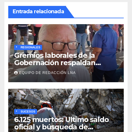
Entrada relacionada
*
REGIONALES
Gremios laborales de la
Gobernación respaldan
propuesta de Bono
EQUIPO DE REDACCIÓN LNA
Recreativo de 100 dólares
para jubilados, pensionados y
activos
*
SUCESOS
6.125 muertos: Ultimo saldo
oficial y búsqueda de