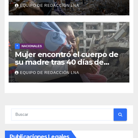
cadáveres continúa entre los
EQUIPO DE REDACCIÓN LNA
escombros
*
NACIONALES
Mujer encontró el cuerpo de
su madre tras 40 días de
búsqueda en Tanaguarena
EQUIPO DE REDACCIÓN LNA
Publicaciones Legales