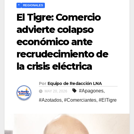
*
REGIONALES
El Tigre: Comercio
advierte colapso
económico ante
recrudecimiento de
la crisis eléctrica
Por
Equipo de Redacción LNA
#Apagones
,
MAY 20, 2026
#Azotados
,
#Comerciantes
,
#ElTigre