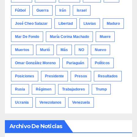
Fútbol
Guerra
Irán
Israel
José Cheo Salazar
Libertad
Lluvias
Maduro
Mar De Fondo
María Corina Machado
Muere
Muertos
Murió
Más
NO
Nuevo
Omar González Moreno
Pariaguán
Políticos
Posiciones
Presidente
Presos
Resultados
Rusia
Régimen
Trabajadores
Trump
Ucrania
Venezolanos
Venezuela
Archivo De Noticias