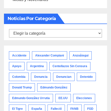
Noticias Por Categoría
Noticias
por
categoría
Accidente
Alexander Compiani
Anzoátegui
Apoyo
Argentina
Centellazos Sin Censura
Colombia
Denuncia
Denuncian
Detenido
Donald Trump
Edmundo González
Edmundo González Urrutia
EE.UU
Elecciones
El Tigre
España
Falleció
FANB
FGD