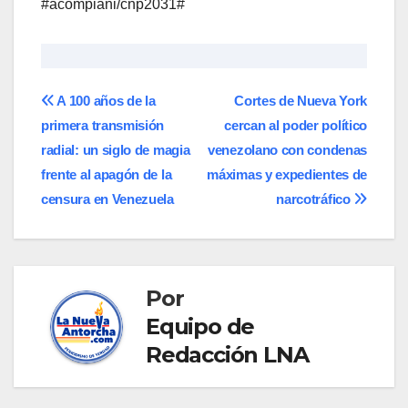
​#acompiani/cnp2031#
Navegación
​A 100 años de la
Cortes de Nueva York
primera transmisión
cercan al poder político
de
radial: un siglo de magia
venezolano con condenas
entradas
frente al apagón de la
máximas y expedientes de
censura en Venezuela
narcotráfico
Por
Equipo de
Redacción LNA