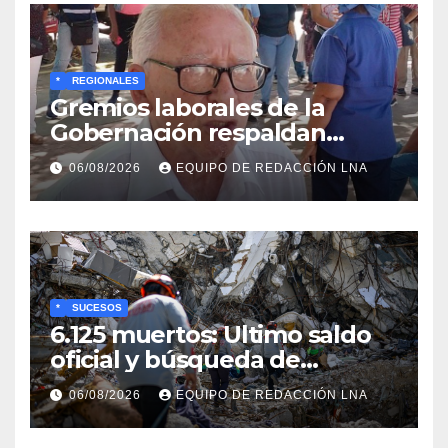
*
REGIONALES
Gremios laborales de la
Gobernación respaldan
propuesta de Bono
06/08/2026
EQUIPO DE REDACCIÓN LNA
Recreativo de 100 dólares
para jubilados, pensionados y
activos
*
SUCESOS
6.125 muertos: Ultimo saldo
oficial y búsqueda de
cadáveres continúa entre los
06/08/2026
EQUIPO DE REDACCIÓN LNA
escombros