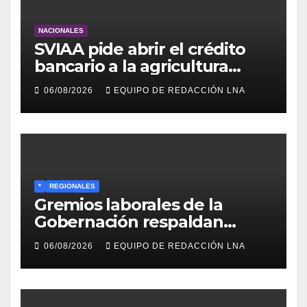
NACIONALES
SVIAA pide abrir el crédito
bancario a la agricultura
familiar en Venezuela
06/08/2026
EQUIPO DE REDACCIÓN LNA
*
REGIONALES
Gremios laborales de la
Gobernación respaldan
propuesta de Bono
06/08/2026
EQUIPO DE REDACCIÓN LNA
Recreativo de 100 dólares
para jubilados, pensionados y
activos