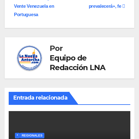
de
Vente Venezuela en
prevalecerá», fe
entradas
Portuguesa
Por
Equipo de
Redacción LNA
Entrada relacionada
*
REGIONALES