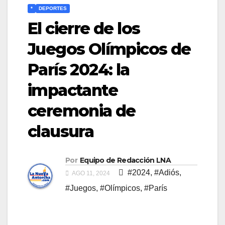
*
DEPORTES
El cierre de los
Juegos Olímpicos de
París 2024: la
impactante
ceremonia de
clausura
Por
Equipo de Redacción LNA
#2024
,
#Adiós
,
AGO 11, 2024
#Juegos
,
#Olímpicos
,
#París