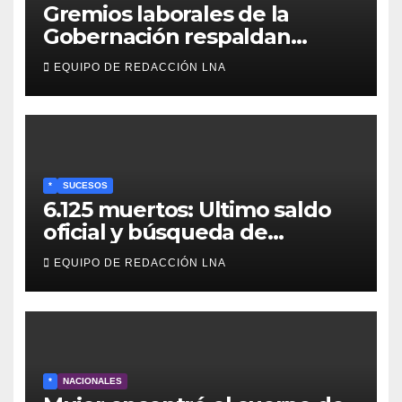
Gremios laborales de la
Gobernación respaldan
propuesta de Bono
EQUIPO DE REDACCIÓN LNA
Recreativo de 100 dólares
para jubilados, pensionados y
activos
*
SUCESOS
6.125 muertos: Ultimo saldo
oficial y búsqueda de
cadáveres continúa entre los
EQUIPO DE REDACCIÓN LNA
escombros
*
NACIONALES