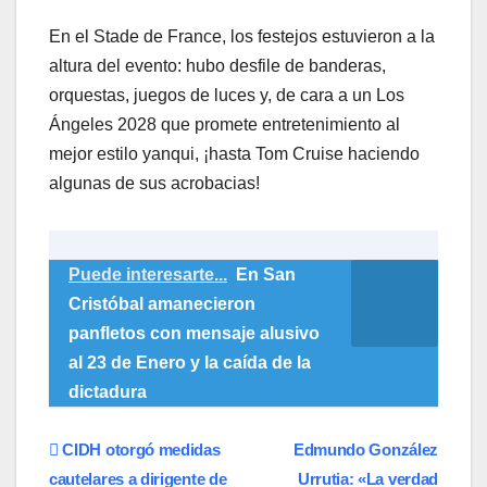
En el Stade de France, los festejos estuvieron a la
altura del evento: hubo desfile de banderas,
orquestas, juegos de luces y, de cara a un Los
Ángeles 2028 que promete entretenimiento al
mejor estilo yanqui, ¡hasta Tom Cruise haciendo
algunas de sus acrobacias!
Puede interesarte...
En San
Cristóbal amanecieron
panfletos con mensaje alusivo
al 23 de Enero y la caída de la
dictadura
Navegación
CIDH otorgó medidas
Edmundo González
cautelares a dirigente de
Urrutia: «La verdad