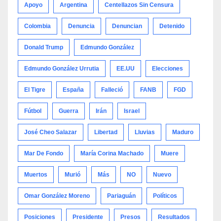
Apoyo
Argentina
Centellazos Sin Censura
Colombia
Denuncia
Denuncian
Detenido
Donald Trump
Edmundo González
Edmundo González Urrutia
EE.UU
Elecciones
El Tigre
España
Falleció
FANB
FGD
Fútbol
Guerra
Irán
Israel
José Cheo Salazar
Libertad
Lluvias
Maduro
Mar De Fondo
María Corina Machado
Muere
Muertos
Murió
Más
NO
Nuevo
Omar González Moreno
Pariaguán
Políticos
Posiciones
Presidente
Presos
Resultados