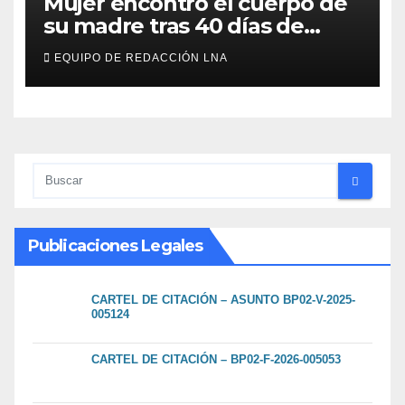
Mujer encontró el cuerpo de
su madre tras 40 días de
búsqueda en Tanaguarena
EQUIPO DE REDACCIÓN LNA
Publicaciones Legales
CARTEL DE CITACIÓN – ASUNTO BP02-V-2025-
005124
CARTEL DE CITACIÓN – BP02-F-2026-005053