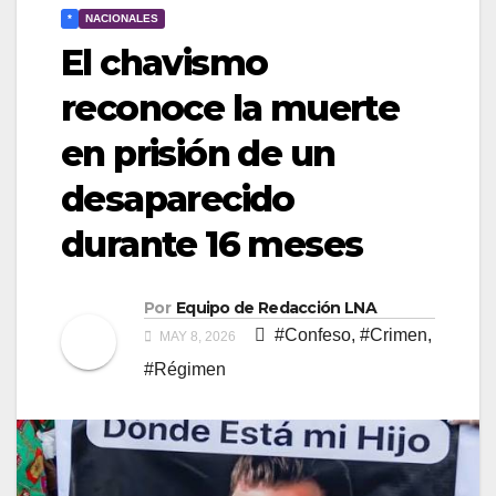
*
NACIONALES
El chavismo
reconoce la muerte
en prisión de un
desaparecido
durante 16 meses
Por
Equipo de Redacción LNA
#Confeso
,
#Crimen
,
MAY 8, 2026
#Régimen