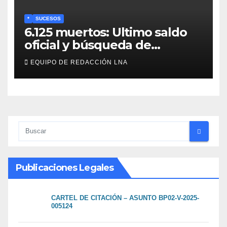
*
SUCESOS
6.125 muertos: Ultimo saldo
oficial y búsqueda de
cadáveres continúa entre los
EQUIPO DE REDACCIÓN LNA
escombros
Publicaciones Legales
CARTEL DE CITACIÓN – ASUNTO BP02-V-2025-
005124