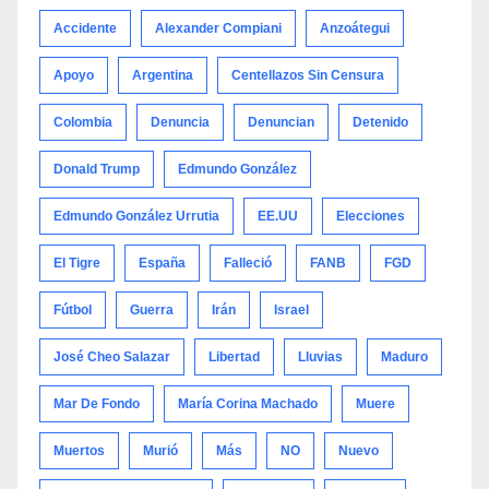
Accidente
Alexander Compiani
Anzoátegui
Apoyo
Argentina
Centellazos Sin Censura
Colombia
Denuncia
Denuncian
Detenido
Donald Trump
Edmundo González
Edmundo González Urrutia
EE.UU
Elecciones
El Tigre
España
Falleció
FANB
FGD
Fútbol
Guerra
Irán
Israel
José Cheo Salazar
Libertad
Lluvias
Maduro
Mar De Fondo
María Corina Machado
Muere
Muertos
Murió
Más
NO
Nuevo