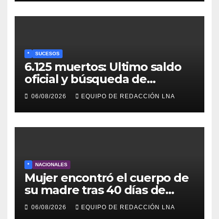
para jubilados, pensionados y
activos
*
SUCESOS
6.125 muertos: Ultimo saldo
oficial y búsqueda de
cadáveres continúa entre los
06/08/2026
EQUIPO DE REDACCIÓN LNA
escombros
*
NACIONALES
Mujer encontró el cuerpo de
su madre tras 40 días de
búsqueda en Tanaguarena
06/08/2026
EQUIPO DE REDACCIÓN LNA