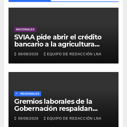
NACIONALES
SVIAA pide abrir el crédito
bancario a la agricultura
familiar en Venezuela
06/08/2026
EQUIPO DE REDACCIÓN LNA
*
REGIONALES
Gremios laborales de la
Gobernación respaldan
propuesta de Bono
06/08/2026
EQUIPO DE REDACCIÓN LNA
Recreativo de 100 dólares