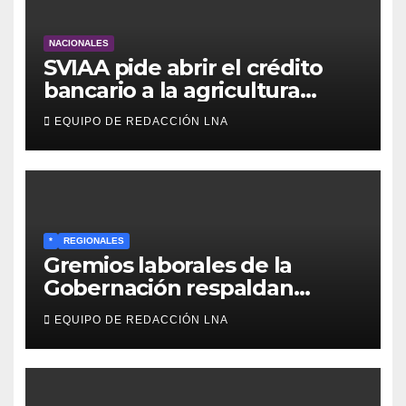
NACIONALES
SVIAA pide abrir el crédito
bancario a la agricultura
familiar en Venezuela
EQUIPO DE REDACCIÓN LNA
*
REGIONALES
Gremios laborales de la
Gobernación respaldan
propuesta de Bono
EQUIPO DE REDACCIÓN LNA
Recreativo de 100 dólares
para jubilados, pensionados y
activos