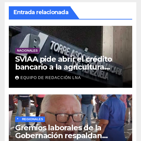
Entrada relacionada
NACIONALES
SVIAA pide abrir el crédito
bancario a la agricultura
familiar en Venezuela
EQUIPO DE REDACCIÓN LNA
*
REGIONALES
Gremios laborales de la
Gobernación respaldan