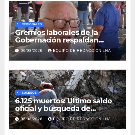
*
REGIONALES
Gremios laborales de la
Gobernación respaldan
propuesta de Bono
06/08/2026
EQUIPO DE REDACCIÓN LNA
Recreativo de 100 dólares
para jubilados, pensionados y
activos
*
SUCESOS
6.125 muertos: Ultimo saldo
oficial y búsqueda de
cadáveres continúa entre los
06/08/2026
EQUIPO DE REDACCIÓN LNA
escombros