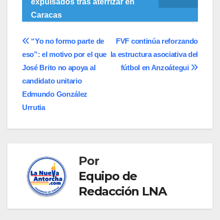
expulsados tras aterrizar en
Caracas
Navegación
“Yo no formo parte de
FVF continúa reforzando
eso”: el motivo por el que
la estructura asociativa del
de
José Brito no apoya al
fútbol en Anzoátegui
entradas
candidato unitario
Edmundo González
Urrutia
Por
Equipo de
Redacción LNA