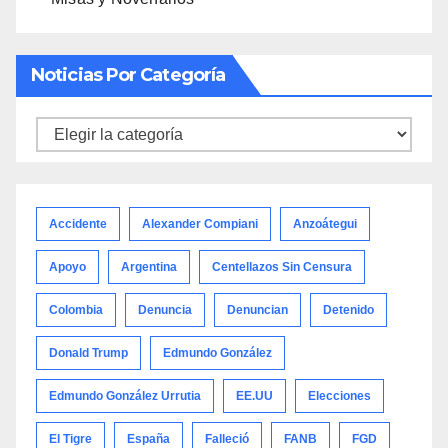
Noticias Por Categoría
Noticias
por
categoría
Accidente
Alexander Compiani
Anzoátegui
Apoyo
Argentina
Centellazos Sin Censura
Colombia
Denuncia
Denuncian
Detenido
Donald Trump
Edmundo González
Edmundo González Urrutia
EE.UU
Elecciones
El Tigre
España
Falleció
FANB
FGD