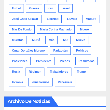
Fútbol
Guerra
Irán
Israel
José Cheo Salazar
Libertad
Lluvias
Maduro
Mar De Fondo
María Corina Machado
Muere
Muertos
Murió
Más
NO
Nuevo
Omar González Moreno
Pariaguán
Políticos
Posiciones
Presidente
Presos
Resultados
Rusia
Régimen
Trabajadores
Trump
Ucrania
Venezolanos
Venezuela
Archivo De Noticias