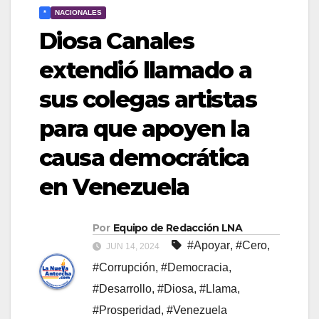
*
NACIONALES
Diosa Canales
extendió llamado a
sus colegas artistas
para que apoyen la
causa democrática
en Venezuela
Por
Equipo de Redacción LNA
#Apoyar
,
#Cero
,
JUN 14, 2024
#Corrupción
,
#Democracia
,
#Desarrollo
,
#Diosa
,
#Llama
,
#Prosperidad
,
#Venezuela