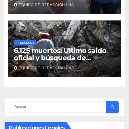
propuesta de Bono
EQUIPO DE REDACCIÓN LNA
Recreativo de 100 dólares
para jubilados, pensionados y
activos
*
SUCESOS
6.125 muertos: Ultimo saldo
oficial y búsqueda de
cadáveres continúa entre los
EQUIPO DE REDACCIÓN LNA
escombros
Publicaciones Legales