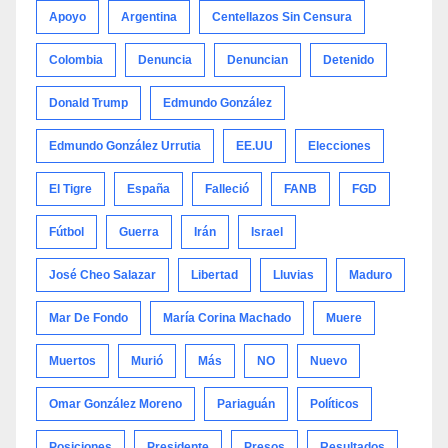
Apoyo
Argentina
Centellazos Sin Censura
Colombia
Denuncia
Denuncian
Detenido
Donald Trump
Edmundo González
Edmundo González Urrutia
EE.UU
Elecciones
El Tigre
España
Falleció
FANB
FGD
Fútbol
Guerra
Irán
Israel
José Cheo Salazar
Libertad
Lluvias
Maduro
Mar De Fondo
María Corina Machado
Muere
Muertos
Murió
Más
NO
Nuevo
Omar González Moreno
Pariaguán
Políticos
Posiciones
Presidente
Presos
Resultados