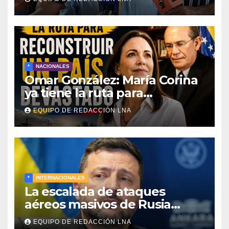
reconstrucción y soberanía
nacional
*
NACIONALES
Omar González: María Corina
ya tiene la ruta para
reconstruir Venezuela
EQUIPO DE REDACCIÓN LNA
*
INTERNACIONALES
La escalada de ataques
aéreos masivos de Rusia
sobre Kiev y centros
EQUIPO DE REDACCIÓN LNA