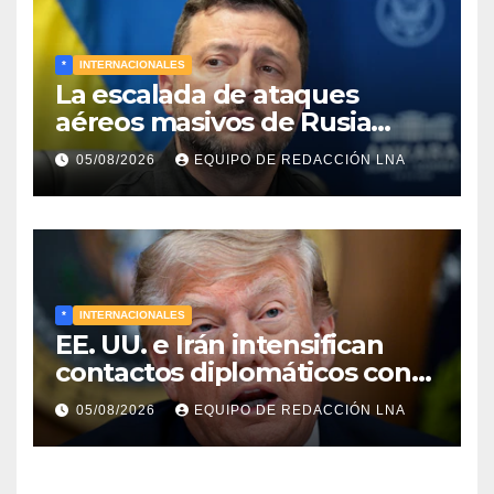
*
INTERNACIONALES
La escalada de ataques
aéreos masivos de Rusia
sobre Kiev y centros
05/08/2026
EQUIPO DE REDACCIÓN LNA
energéticos eleva la tensión
en el conflicto ucraniano
*
INTERNACIONALES
EE. UU. e Irán intensifican
contactos diplomáticos con
la mediación de Omán para
05/08/2026
EQUIPO DE REDACCIÓN LNA
reabrir el estrecho de Ormuz