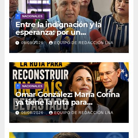
*
NACIONALES
Entre la indignación y la
esperanza: por un
movimiento de
06/08/2026
EQUIPO DE REDACCIÓN LNA
reconstrucción y soberanía
nacional
*
NACIONALES
Omar González: María Corina
ya tiene la ruta para
reconstruir Venezuela
06/08/2026
EQUIPO DE REDACCIÓN LNA