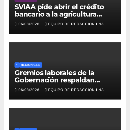
SVIAA pide abrir el crédito
bancario a la agricultura
familiar en Venezuela
06/08/2026
EQUIPO DE REDACCIÓN LNA
*
REGIONALES
Gremios laborales de la
Gobernación respaldan
propuesta de Bono
06/08/2026
EQUIPO DE REDACCIÓN LNA
Recreativo de 100 dólares
para jubilados, pensionados y
activos