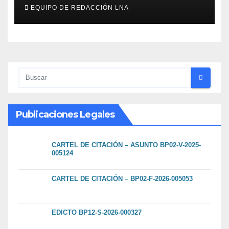
cadáveres continúa entre los
EQUIPO DE REDACCIÓN LNA
escombros
Publicaciones Legales
CARTEL DE CITACIÓN – ASUNTO BP02-V-2025-
005124
CARTEL DE CITACIÓN – BP02-F-2026-005053
EDICTO BP12-S-2026-000327