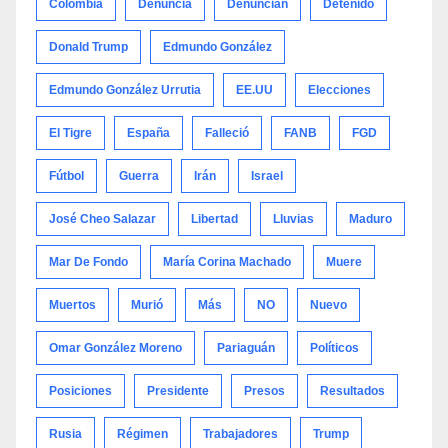
Colombia
Denuncia
Denuncian
Detenido
Donald Trump
Edmundo González
Edmundo González Urrutia
EE.UU
Elecciones
El Tigre
España
Falleció
FANB
FGD
Fútbol
Guerra
Irán
Israel
José Cheo Salazar
Libertad
Lluvias
Maduro
Mar De Fondo
María Corina Machado
Muere
Muertos
Murió
Más
NO
Nuevo
Omar González Moreno
Pariaguán
Políticos
Posiciones
Presidente
Presos
Resultados
Rusia
Régimen
Trabajadores
Trump