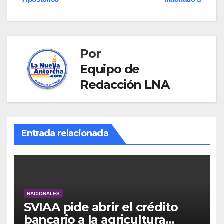
entradas
Por
Equipo de
Redacción LNA
Entrada relacionada
NACIONALES
SVIAA pide abrir el crédito
bancario a la agricultura