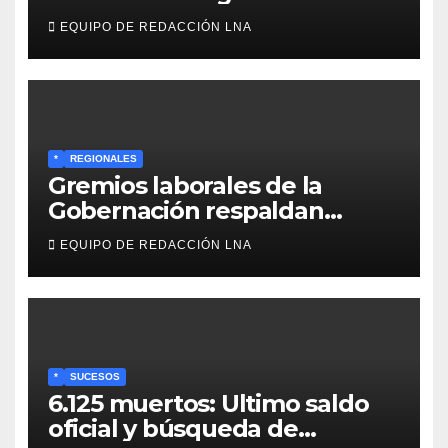
familiar en Venezuela
EQUIPO DE REDACCIÓN LNA
*
REGIONALES
Gremios laborales de la
Gobernación respaldan
propuesta de Bono
EQUIPO DE REDACCIÓN LNA
Recreativo de 100 dólares
para jubilados, pensionados y
activos
*
SUCESOS
6.125 muertos: Ultimo saldo
oficial y búsqueda de