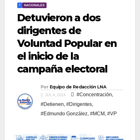
*
NACIONALES
Detuvieron a dos
dirigentes de
Voluntad Popular en
el inicio de la
campaña electoral
Por
Equipo de Redacción LNA
#Concentración
,
JUL 4, 2024
#Detienen
,
#Dirigentes
,
#Edmundo González
,
#MCM
,
#VP