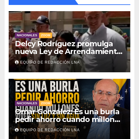
NACIONALES
ZOOM
Delcy Rodríguez promulga
nueva Ley de Arrendamiento
para atender a familias
EQUIPO DE REDACCIÓN LNA
damnificadas
NACIONALES
ZOOM
Omar González: Es una burla
pedir ahorro cuando millones
viven sin luz y sin agua
EQUIPO DE REDACCIÓN LNA