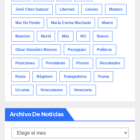
José Cheo Salazar
Libertad
Lluvias
Maduro
Mar De Fondo
María Corina Machado
Muere
Muertos
Murió
Más
NO
Nuevo
Omar González Moreno
Pariaguán
Políticos
Posiciones
Presidente
Presos
Resultados
Rusia
Régimen
Trabajadores
Trump
Ucrania
Venezolanos
Venezuela
Archivo De Noticias
Archivo