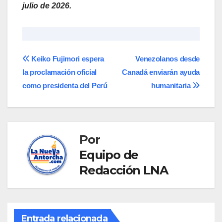
julio de 2026.
Navegación
Keiko Fujimori espera
Venezolanos desde
la proclamación oficial
Canadá enviarán ayuda
de
como presidenta del Perú
humanitaria
entradas
Por
Equipo de
Redacción LNA
Entrada relacionada