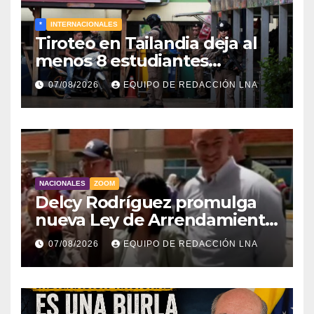
*
INTERNACIONALES
Tiroteo en Tailandia deja al
menos 8 estudiantes
muertos y 30 heridos
07/08/2026
EQUIPO DE REDACCIÓN LNA
NACIONALES
ZOOM
Delcy Rodríguez promulga
nueva Ley de Arrendamiento
para atender a familias
07/08/2026
EQUIPO DE REDACCIÓN LNA
damnificadas