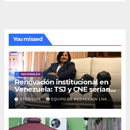
de
noticias
You missed
*
NACIONALES
Renovación institucional en
Venezuela: TSJ y CNE serían
designados a finales de 2026
07/08/2026
EQUIPO DE REDACCIÓN LNA