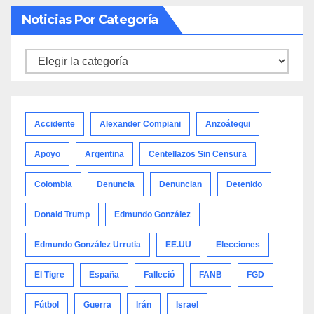
Noticias Por Categoría
Noticias
por
categoría
Accidente
Alexander Compiani
Anzoátegui
Apoyo
Argentina
Centellazos Sin Censura
Colombia
Denuncia
Denuncian
Detenido
Donald Trump
Edmundo González
Edmundo González Urrutia
EE.UU
Elecciones
El Tigre
España
Falleció
FANB
FGD
Fútbol
Guerra
Irán
Israel