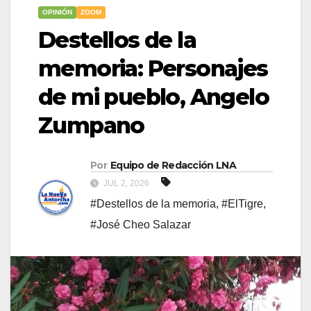
OPINIÓN
ZOOM
​Destellos de la
memoria: Personajes
de mi pueblo, Angelo
Zumpano
Por
Equipo de Redacción LNA
JUL 2, 2026
#Destellos de la memoria
,
#ElTigre
,
#José Cheo Salazar