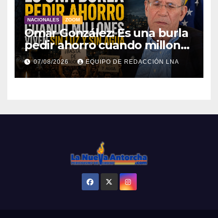
NACIONALES
ZOOM
Omar González: Es una burla
pedir ahorro cuando millones
viven sin luz y sin agua
07/08/2026
EQUIPO DE REDACCIÓN LNA