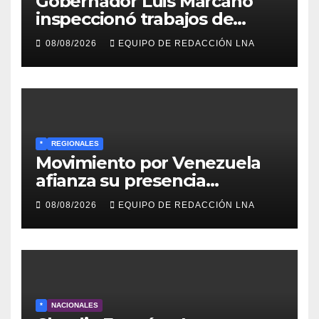
Gobernador Luis Marcano
inspeccionó trabajos de
rehabilitación en al Av.
08/08/2026
EQUIPO DE REDACCIÓN LNA
Intercomunal
*
REGIONALES
Movimiento por Venezuela
afianza su presencia
comunitaria en La Ponderosa
08/08/2026
EQUIPO DE REDACCIÓN LNA
y otras comunidades de
Anzoátegui
*
NACIONALES