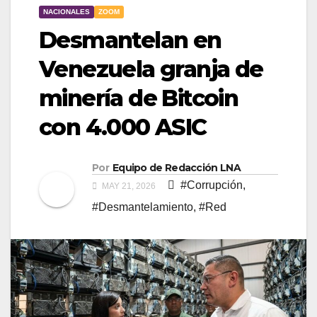
NACIONALES
ZOOM
Desmantelan en
Venezuela granja de
minería de Bitcoin
con 4.000 ASIC
Por
Equipo de Redacción LNA
#Corrupción
,
MAY 21, 2026
#Desmantelamiento
,
#Red