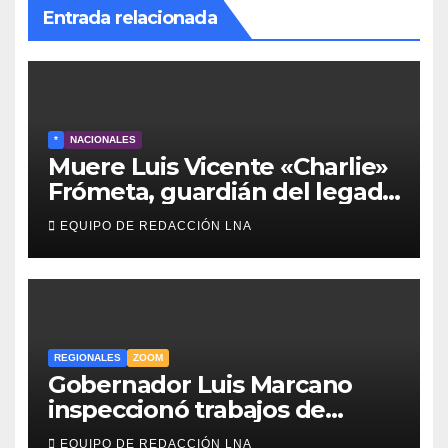
Entrada relacionada
*
NACIONALES
Muere Luis Vicente «Charlie»
Frómeta, guardián del legado
musical de la Billo’s Caracas
EQUIPO DE REDACCIÓN LNA
Boys
REGIONALES
ZOOM
Gobernador Luis Marcano
inspeccionó trabajos de
rehabilitación en al Av.
EQUIPO DE REDACCIÓN LNA