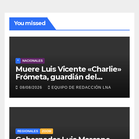
You missed
*
NACIONALES
Muere Luis Vicente «Charlie»
Frómeta, guardián del
legado musical de la Billo’s
08/08/2026
EQUIPO DE REDACCIÓN LNA
Caracas Boys
REGIONALES
ZOOM