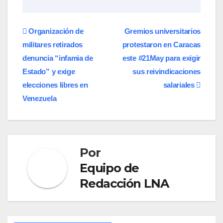
Navegación
Organización de
Gremios universitarios
militares retirados
protestaron en Caracas
de
denuncia “infamia de
este #21May para exigir
entradas
Estado” y exige
sus reivindicaciones
elecciones libres en
salariales
Venezuela
Por
Equipo de
Redacción LNA