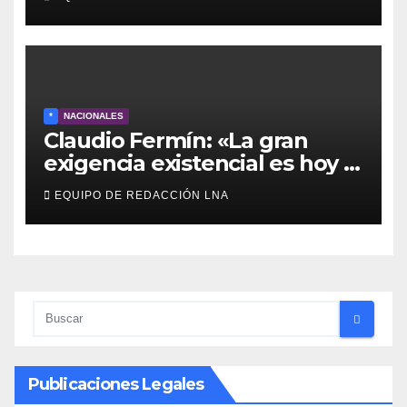
Intercomunal
*
NACIONALES
Claudio Fermín: «La gran
exigencia existencial es hoy la
defensa de la soberanía»
EQUIPO DE REDACCIÓN LNA
Publicaciones Legales