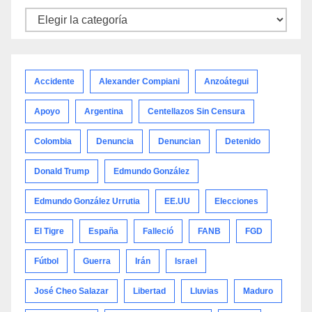
Noticias
por
categoría
Accidente
Alexander Compiani
Anzoátegui
Apoyo
Argentina
Centellazos Sin Censura
Colombia
Denuncia
Denuncian
Detenido
Donald Trump
Edmundo González
Edmundo González Urrutia
EE.UU
Elecciones
El Tigre
España
Falleció
FANB
FGD
Fútbol
Guerra
Irán
Israel
José Cheo Salazar
Libertad
Lluvias
Maduro