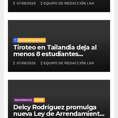
designados a finales de 2026
07/08/2026
EQUIPO DE REDACCIÓN LNA
*
INTERNACIONALES
Tiroteo en Tailandia deja al
menos 8 estudiantes
muertos y 30 heridos
07/08/2026
EQUIPO DE REDACCIÓN LNA
NACIONALES
ZOOM
Delcy Rodríguez promulga
nueva Ley de Arrendamiento