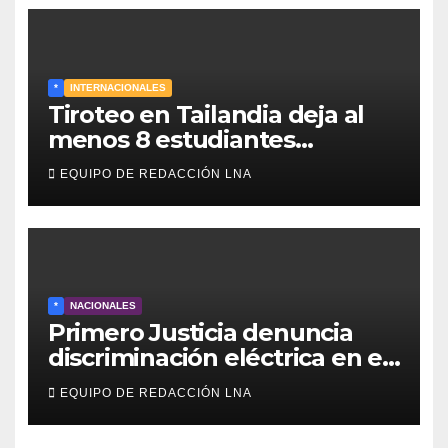
*
INTERNACIONALES
Tiroteo en Tailandia deja al
menos 8 estudiantes
muertos y 30 heridos
EQUIPO DE REDACCIÓN LNA
*
NACIONALES
Primero Justicia denuncia
discriminación eléctrica en el
interior del país
EQUIPO DE REDACCIÓN LNA