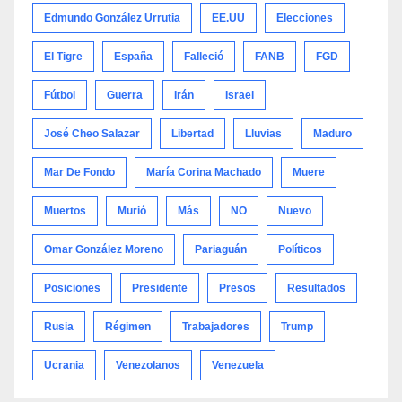
Edmundo González Urrutia
EE.UU
Elecciones
El Tigre
España
Falleció
FANB
FGD
Fútbol
Guerra
Irán
Israel
José Cheo Salazar
Libertad
Lluvias
Maduro
Mar De Fondo
María Corina Machado
Muere
Muertos
Murió
Más
NO
Nuevo
Omar González Moreno
Pariaguán
Políticos
Posiciones
Presidente
Presos
Resultados
Rusia
Régimen
Trabajadores
Trump
Ucrania
Venezolanos
Venezuela