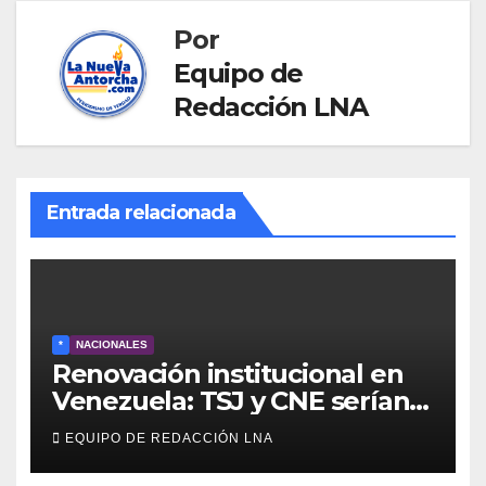
Por
Equipo de
Redacción LNA
Entrada relacionada
*
NACIONALES
Renovación institucional en
Venezuela: TSJ y CNE serían
designados a finales de 2026
EQUIPO DE REDACCIÓN LNA