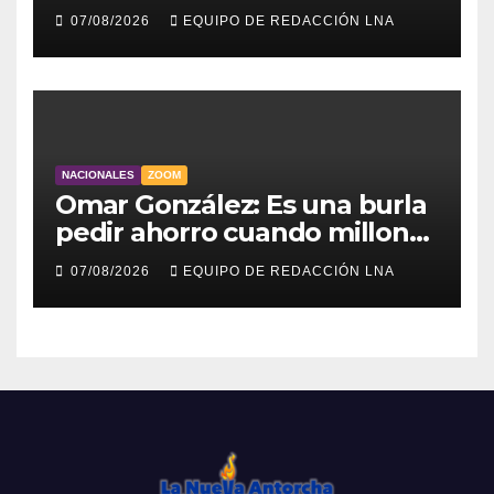
para atender a familias
07/08/2026
EQUIPO DE REDACCIÓN LNA
damnificadas
NACIONALES
ZOOM
Omar González: Es una burla
pedir ahorro cuando millones
viven sin luz y sin agua
07/08/2026
EQUIPO DE REDACCIÓN LNA