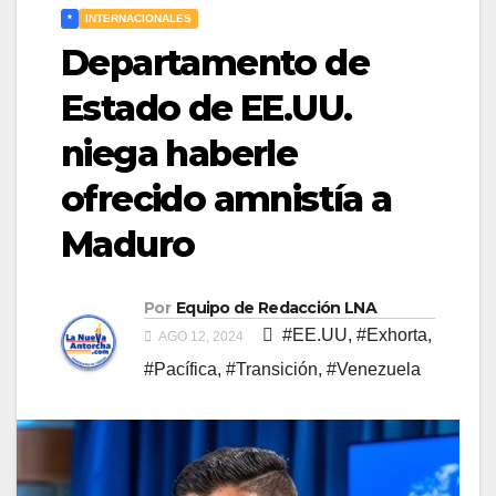
*
INTERNACIONALES
Departamento de
Estado de EE.UU.
niega haberle
ofrecido amnistía a
Maduro
Por
Equipo de Redacción LNA
#EE.UU
,
#Exhorta
,
AGO 12, 2024
#Pacífica
,
#Transición
,
#Venezuela