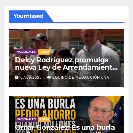
You missed
NACIONALES
ZOOM
Delcy Rodríguez promulga
nueva Ley de Arrendamiento
para atender a familias
07/08/2026
EQUIPO DE REDACCIÓN LNA
damnificadas
NACIONALES
ZOOM
Omar González: Es una burla