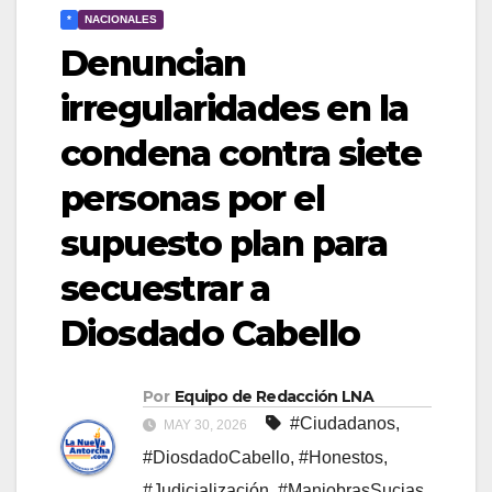
*
NACIONALES
Denuncian
irregularidades en la
condena contra siete
personas por el
supuesto plan para
secuestrar a
Diosdado Cabello
Por
Equipo de Redacción LNA
#Ciudadanos
,
MAY 30, 2026
#DiosdadoCabello
,
#Honestos
,
#Judicialización
,
#ManiobrasSucias