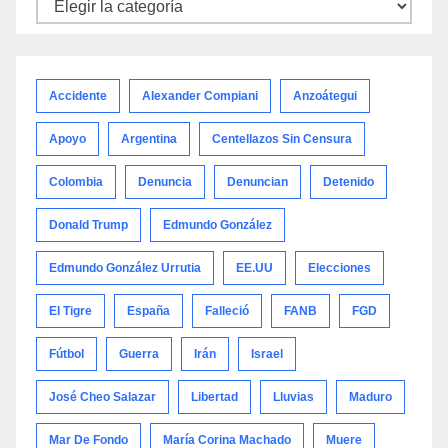
Noticias
por
categoría
Accidente
Alexander Compiani
Anzoátegui
Apoyo
Argentina
Centellazos Sin Censura
Colombia
Denuncia
Denuncian
Detenido
Donald Trump
Edmundo González
Edmundo González Urrutia
EE.UU
Elecciones
El Tigre
España
Falleció
FANB
FGD
Fútbol
Guerra
Irán
Israel
José Cheo Salazar
Libertad
Lluvias
Maduro
Mar De Fondo
María Corina Machado
Muere