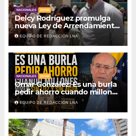
NACIONALES
ZOOM
Delcy Rodríguez promulga
nueva Ley de Arrendamiento
para atender a familias
EQUIPO DE REDACCIÓN LNA
damnificadas
NACIONALES
ZOOM
Omar González: Es una burla
pedir ahorro cuando millones
viven sin luz y sin agua
EQUIPO DE REDACCIÓN LNA