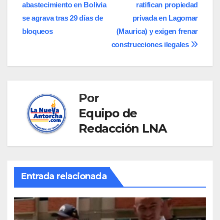
abastecimiento en Bolivia
ratifican propiedad
de
se agrava tras 29 días de
privada en Lagomar
entradas
bloqueos
(Maurica) y exigen frenar
construcciones ilegales
Por
Equipo de
Redacción LNA
Entrada relacionada