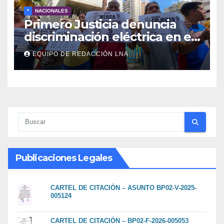
*
NACIONALES
Primero Justicia denuncia
discriminación eléctrica en el
interior del país
EQUIPO DE REDACCIÓN LNA
Publicaciones Legales
CARTEL DE CITACIÓN – ASUNTO BP02-V-2025-
005124
CARTEL DE CITACIÓN – BP02-F-2026-005053