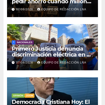
pedir ahorro cuando millones
viven sin luz y sin agua
07/08/2026
EQUIPO DE REDACCIÓN LNA
*
NACIONALES
Primero Justicia denuncia
discriminación eléctrica en el
interior del país
07/08/2026
EQUIPO DE REDACCIÓN LNA
OPINIÓN
ZOOM
Democracia Cristiana Hoy: El