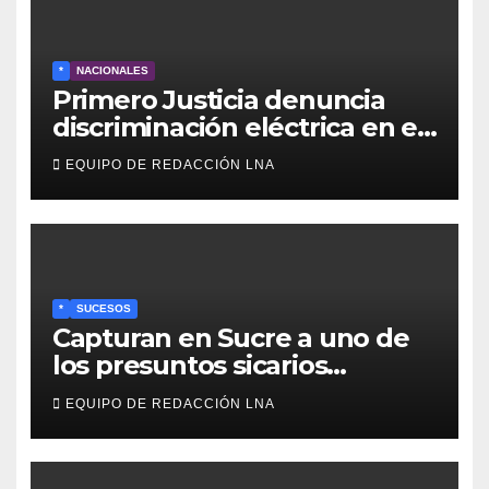
*
NACIONALES
Primero Justicia denuncia
discriminación eléctrica en el
interior del país
EQUIPO DE REDACCIÓN LNA
*
SUCESOS
Capturan en Sucre a uno de
los presuntos sicarios
implicados en el asesinato de
EQUIPO DE REDACCIÓN LNA
la líder pesquera Lylianna
Tineo