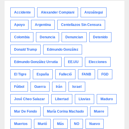
categoría
Accidente
Alexander Compiani
Anzoátegui
Apoyo
Argentina
Centellazos Sin Censura
Colombia
Denuncia
Denuncian
Detenido
Donald Trump
Edmundo González
Edmundo González Urrutia
EE.UU
Elecciones
El Tigre
España
Falleció
FANB
FGD
Fútbol
Guerra
Irán
Israel
José Cheo Salazar
Libertad
Lluvias
Maduro
Mar De Fondo
María Corina Machado
Muere
Muertos
Murió
Más
NO
Nuevo