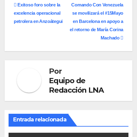
Navegación
Exitoso foro sobre la
Comando Con Venezuela
excelencia operacional
se movilizará el #15Mayo
de
petrolera en Anzoátegui
en Barcelona en apoyo a
entradas
el retorno de María Corina
Machado
Por
Equipo de
Redacción LNA
Entrada relacionada