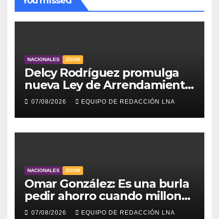
You missed
NACIONALES
ZOOM
Delcy Rodríguez promulga
nueva Ley de Arrendamiento
para atender a familias
07/08/2026
EQUIPO DE REDACCIÓN LNA
damnificadas
NACIONALES
ZOOM
Omar González: Es una burla
pedir ahorro cuando millones
viven sin luz y sin agua
07/08/2026
EQUIPO DE REDACCIÓN LNA