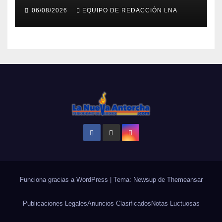
búsqueda en Tanaguarena
06/08/2026
EQUIPO DE REDACCIÓN LNA
Funciona gracias a WordPress
|
Tema: Newsup de
Themeansar
Publicaciones Legales
Anuncios Clasificados
Notas Luctuosas