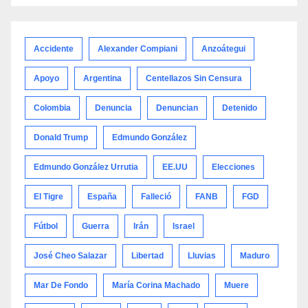
por
categoría
Accidente
Alexander Compiani
Anzoátegui
Apoyo
Argentina
Centellazos Sin Censura
Colombia
Denuncia
Denuncian
Detenido
Donald Trump
Edmundo González
Edmundo González Urrutia
EE.UU
Elecciones
El Tigre
España
Falleció
FANB
FGD
Fútbol
Guerra
Irán
Israel
José Cheo Salazar
Libertad
Lluvias
Maduro
Mar De Fondo
María Corina Machado
Muere