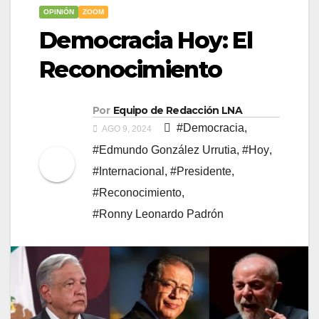
OPINIÓN
ZOOM
Democracia Hoy: El
Reconocimiento
Por
Equipo de Redacción LNA
#Democracia
,
AGO 9, 2024
#Edmundo González Urrutia
,
#Hoy
,
#Internacional
,
#Presidente
,
#Reconocimiento
,
#Ronny Leonardo Padrón