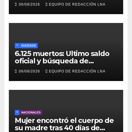
propuesta de Bono
06/08/2026
EQUIPO DE REDACCIÓN LNA
Recreativo de 100 dólares
para jubilados, pensionados y
activos
*
SUCESOS
6.125 muertos: Ultimo saldo
oficial y búsqueda de
cadáveres continúa entre los
06/08/2026
EQUIPO DE REDACCIÓN LNA
escombros
*
NACIONALES
Mujer encontró el cuerpo de
su madre tras 40 días de