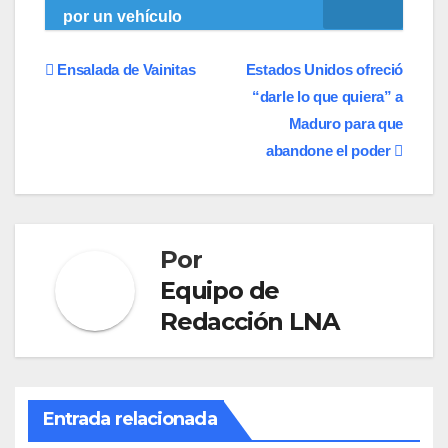
por un vehículo
Navegación
Ensalada de Vainitas
Estados Unidos ofreció
“darle lo que quiera” a
de
Maduro para que
entradas
abandone el poder
Por
Equipo de
Redacción LNA
Entrada relacionada