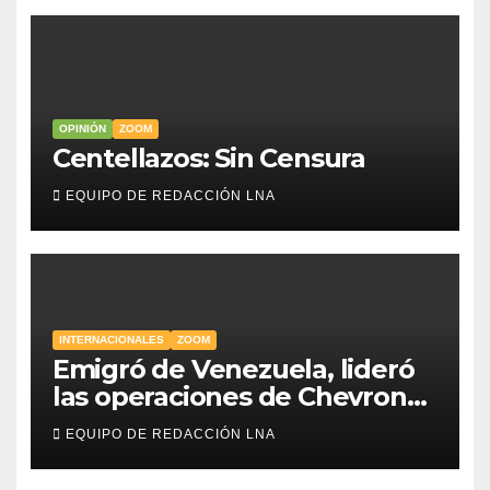
OPINIÓN
ZOOM
Centellazos: Sin Censura
EQUIPO DE REDACCIÓN LNA
INTERNACIONALES
ZOOM
Emigró de Venezuela, lideró
las operaciones de Chevron
en EE.UU. y hoy es la única
EQUIPO DE REDACCIÓN LNA
mujer CEO en Vaca Muerta