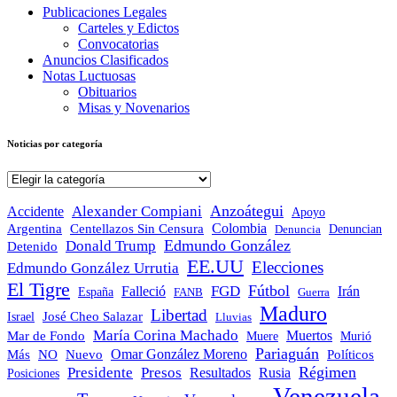
Publicaciones Legales
Carteles y Edictos
Convocatorias
Anuncios Clasificados
Notas Luctuosas
Obituarios
Misas y Novenarios
Noticias por categoría
Noticias
por
categoría
Anzoátegui
Alexander Compiani
Accidente
Apoyo
Colombia
Argentina
Centellazos Sin Censura
Denuncian
Denuncia
Edmundo González
Donald Trump
Detenido
EE.UU
Elecciones
Edmundo González Urrutia
El Tigre
Fútbol
FGD
Falleció
Irán
España
FANB
Guerra
Maduro
Libertad
José Cheo Salazar
Israel
Lluvias
María Corina Machado
Mar de Fondo
Muertos
Muere
Murió
Pariaguán
Omar González Moreno
Políticos
Más
NO
Nuevo
Régimen
Presidente
Presos
Resultados
Rusia
Posiciones
Venezuela