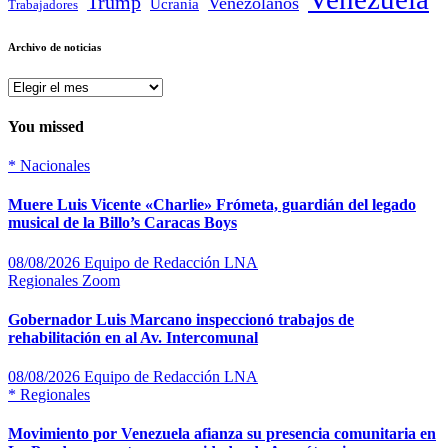
Trump
Venezolanos
Ucrania
Trabajadores
Archivo de noticias
Archivo
de
noticias
You missed
*
Nacionales
Muere Luis Vicente «Charlie» Frómeta, guardián del legado
musical de la Billo’s Caracas Boys
08/08/2026
Equipo de Redacción LNA
Regionales
Zoom
Gobernador Luis Marcano inspeccionó trabajos de
rehabilitación en al Av. Intercomunal
08/08/2026
Equipo de Redacción LNA
*
Regionales
Movimiento por Venezuela afianza su presencia comunitaria en