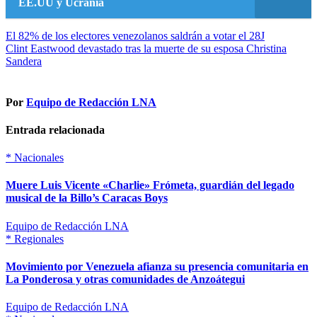
EE.UU y Ucrania
Navegación
El 82% de los electores venezolanos saldrán a votar el 28J
Clint Eastwood devastado tras la muerte de su esposa Christina
de
Sandera
entradas
Por
Equipo de Redacción LNA
Entrada relacionada
*
Nacionales
Muere Luis Vicente «Charlie» Frómeta, guardián del legado
musical de la Billo’s Caracas Boys
Equipo de Redacción LNA
*
Regionales
Movimiento por Venezuela afianza su presencia comunitaria en
La Ponderosa y otras comunidades de Anzoátegui
Equipo de Redacción LNA