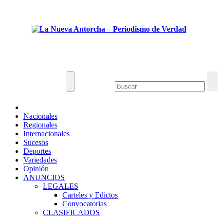
Saltar
Dom. Ago 9th, 2026
al
contenido
La Nueva Antorcha - Periodismo de Verdad
Noticias de Venezuela y el mundo.
Nacionales
Regionales
Internacionales
Sucesos
Deportes
Variedades
Opinión
ANUNCIOS
LEGALES
Carteles y Edictos
Convocatorias
CLASIFICADOS