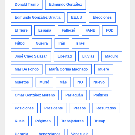
Donald Trump
Edmundo González
Edmundo González Urrutia
EE.UU
Elecciones
El Tigre
España
Falleció
FANB
FGD
Fútbol
Guerra
Irán
Israel
José Cheo Salazar
Libertad
Lluvias
Maduro
Mar De Fondo
María Corina Machado
Muere
Muertos
Murió
Más
NO
Nuevo
Omar González Moreno
Pariaguán
Políticos
Posiciones
Presidente
Presos
Resultados
Rusia
Régimen
Trabajadores
Trump
Ucrania
Venezolanos
Venezuela