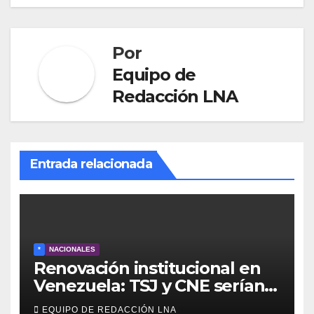
Por
Equipo de
Redacción LNA
Entrada relacionada
*
NACIONALES
Renovación institucional en
Venezuela: TSJ y CNE serían
designados a finales de 2026
EQUIPO DE REDACCIÓN LNA