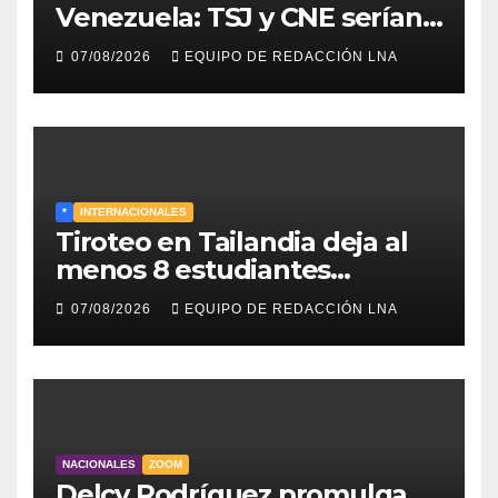
Venezuela: TSJ y CNE serían
designados a finales de 2026
07/08/2026
EQUIPO DE REDACCIÓN LNA
*
INTERNACIONALES
Tiroteo en Tailandia deja al
menos 8 estudiantes
muertos y 30 heridos
07/08/2026
EQUIPO DE REDACCIÓN LNA
NACIONALES
ZOOM
Delcy Rodríguez promulga