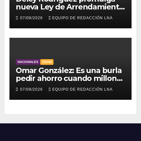
nueva Ley de Arrendamiento
para atender a familias
07/08/2026
EQUIPO DE REDACCIÓN LNA
damnificadas
NACIONALES
ZOOM
Omar González: Es una burla
pedir ahorro cuando millones
viven sin luz y sin agua
07/08/2026
EQUIPO DE REDACCIÓN LNA