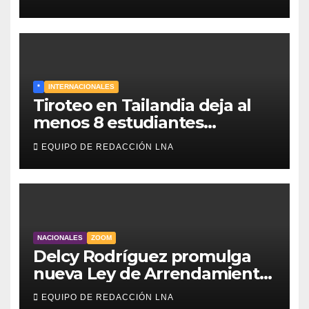
*
INTERNACIONALES
Tiroteo en Tailandia deja al
menos 8 estudiantes
muertos y 30 heridos
EQUIPO DE REDACCIÓN LNA
NACIONALES
ZOOM
Delcy Rodríguez promulga
nueva Ley de Arrendamiento
para atender a familias
EQUIPO DE REDACCIÓN LNA
damnificadas