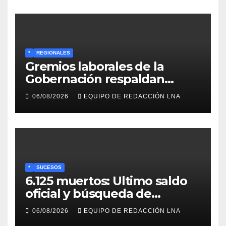
*
REGIONALES
Gremios laborales de la
Gobernación respaldan
propuesta de Bono
06/08/2026
EQUIPO DE REDACCIÓN LNA
Recreativo de 100 dólares
para jubilados, pensionados y
activos
*
SUCESOS
6.125 muertos: Ultimo saldo
oficial y búsqueda de
cadáveres continúa entre los
06/08/2026
EQUIPO DE REDACCIÓN LNA
escombros