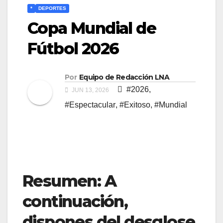
*
DEPORTES
Copa Mundial de
Fútbol 2026
Por
Equipo de Redacción LNA
#2026
,
JUN 13, 2026
#Espectacular
,
#Exitoso
,
#Mundial
Resumen: A
continuación,
dispones del desglose