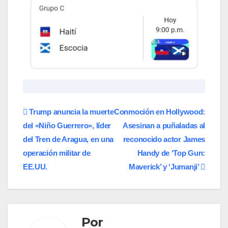
Navegación
Trump anuncia la muerte
​Conmoción en Hollywood:
del «Niño Guerrero», líder
Asesinan a puñaladas al
de
del Tren de Aragua, en una
reconocido actor James
entradas
operación militar de
Handy de ‘Top Gun:
EE.UU.
Maverick’ y ‘Jumanji’
Por