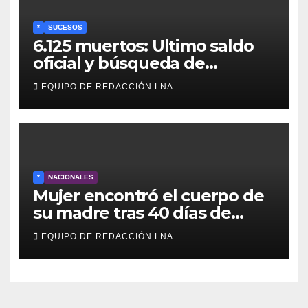
*
SUCESOS
6.125 muertos: Ultimo saldo
oficial y búsqueda de
cadáveres continúa entre los
EQUIPO DE REDACCIÓN LNA
escombros
*
NACIONALES
Mujer encontró el cuerpo de
su madre tras 40 días de
búsqueda en Tanaguarena
EQUIPO DE REDACCIÓN LNA