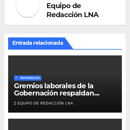
Equipo de
Redacción LNA
Entrada relacionada
*
REGIONALES
Gremios laborales de la
Gobernación respaldan
propuesta de Bono
EQUIPO DE REDACCIÓN LNA
Recreativo de 100 dólares
para jubilados, pensionados y
activos