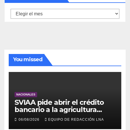
Archivo
de
noticias
You missed
NACIONALES
SVIAA pide abrir el crédito
bancario a la agricultura
familiar en Venezuela
06/08/2026
EQUIPO DE REDACCIÓN LNA