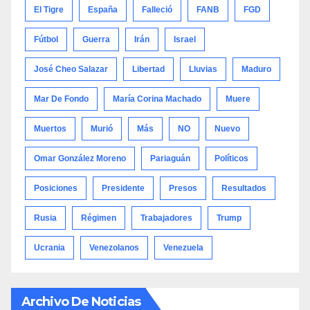
El Tigre
España
Falleció
FANB
FGD
Fútbol
Guerra
Irán
Israel
José Cheo Salazar
Libertad
Lluvias
Maduro
Mar De Fondo
María Corina Machado
Muere
Muertos
Murió
Más
NO
Nuevo
Omar González Moreno
Pariaguán
Políticos
Posiciones
Presidente
Presos
Resultados
Rusia
Régimen
Trabajadores
Trump
Ucrania
Venezolanos
Venezuela
Archivo De Noticias