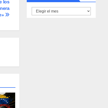
e los
anera
Archivo
te»
de
noticias