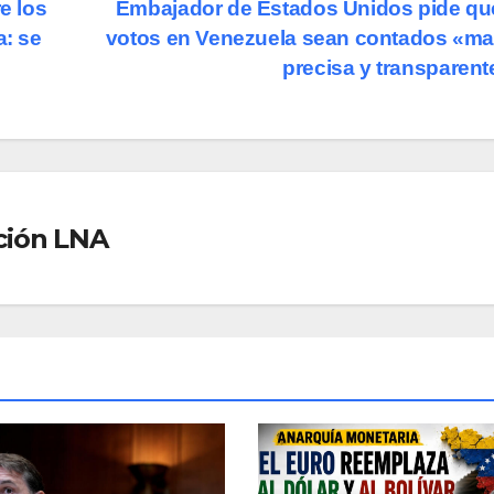
e los
Embajador de Estados Unidos pide qu
: se
votos en Venezuela sean contados «m
precisa y transparen
ción LNA