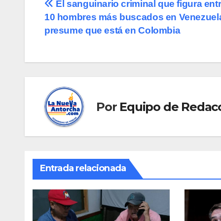
Navegación
El sanguinario criminal que figura entr
10 hombres más buscados en Venezuela
de
presume que está en Colombia
entradas
Por
Equipo de Redac
Entrada relacionada