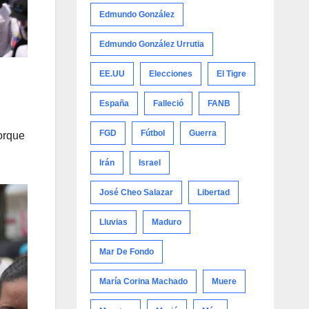
Edmundo González
Edmundo González Urrutia
EE.UU
Elecciones
El Tigre
España
Falleció
FANB
FGD
Fútbol
Guerra
orque
Irán
Israel
José Cheo Salazar
Libertad
Lluvias
Maduro
Mar De Fondo
María Corina Machado
Muere