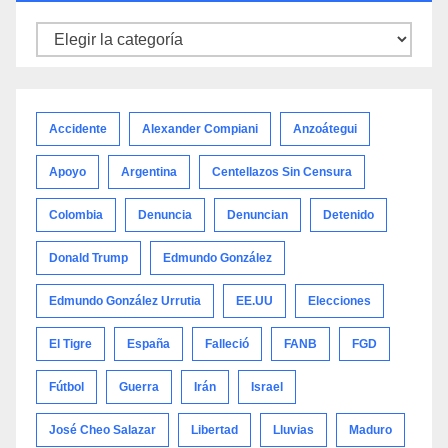
Noticias
por
categoría
Accidente
Alexander Compiani
Anzoátegui
Apoyo
Argentina
Centellazos Sin Censura
Colombia
Denuncia
Denuncian
Detenido
Donald Trump
Edmundo González
Edmundo González Urrutia
EE.UU
Elecciones
El Tigre
España
Falleció
FANB
FGD
Fútbol
Guerra
Irán
Israel
José Cheo Salazar
Libertad
Lluvias
Maduro