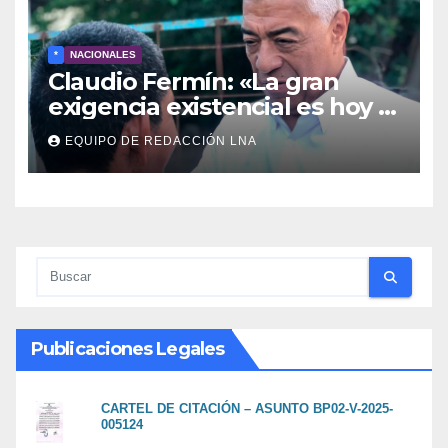
*
NACIONALES
Claudio Fermín: «La gran
exigencia existencial es hoy la
defensa de la soberanía»
EQUIPO DE REDACCIÓN LNA
Publicaciones Legales
CARTEL DE CITACIÓN – ASUNTO BP02-V-2025-
005124