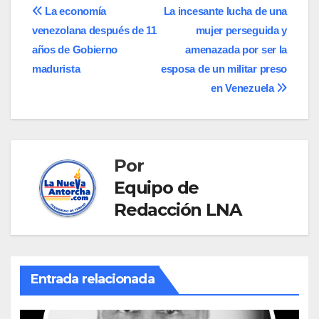
Navegación
La economía
La incesante lucha de una
venezolana después de 11
mujer perseguida y
de
años de Gobierno
amenazada por ser la
entradas
madurista
esposa de un militar preso
en Venezuela
Por
Equipo de
Redacción LNA
Entrada relacionada