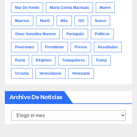
Mar De Fondo
María Corina Machado
Muere
Muertos
Murió
Más
NO
Nuevo
Omar González Moreno
Pariaguán
Políticos
Posiciones
Presidente
Presos
Resultados
Rusia
Régimen
Trabajadores
Trump
Ucrania
Venezolanos
Venezuela
Archivo De Noticias
Archivo
de
noticias