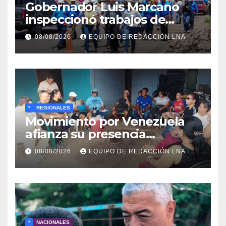
Gobernador Luis Marcano
inspeccionó trabajos de
rehabilitación en al Av.
08/08/2026
EQUIPO DE REDACCIÓN LNA
Intercomunal
*
REGIONALES
Movimiento por Venezuela
afianza su presencia
comunitaria en La Ponderosa
08/08/2026
EQUIPO DE REDACCIÓN LNA
y otras comunidades de
Anzoátegui
*
NACIONALES