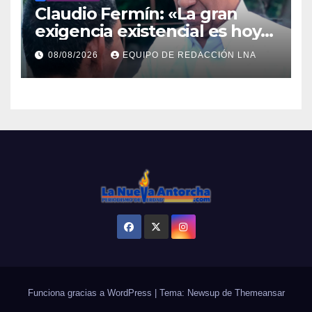
Claudio Fermín: «La gran
exigencia existencial es hoy
la defensa de la soberanía»
08/08/2026
EQUIPO DE REDACCIÓN LNA
Funciona gracias a WordPress
|
Tema: Newsup de
Themeansar