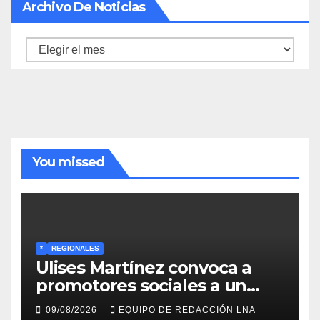
Archivo De Noticias
Archivo
de
noticias
You missed
*
REGIONALES
Ulises Martínez convoca a
promotores sociales a un
encuentro estratégico este
09/08/2026
EQUIPO DE REDACCIÓN LNA