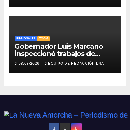
Caracas Boys
REGIONALES
ZOOM
Gobernador Luis Marcano
inspeccionó trabajos de
rehabilitación en al Av.
08/08/2026
EQUIPO DE REDACCIÓN LNA
Intercomunal