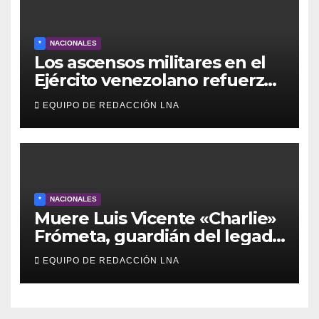
*
NACIONALES
Los ascensos militares en el
Ejército venezolano refuerzan
el control político y operativo
EQUIPO DE REDACCIÓN LNA
de la Fuerza Armada
*
NACIONALES
Muere Luis Vicente «Charlie»
Frómeta, guardián del legado
musical de la Billo’s Caracas
EQUIPO DE REDACCIÓN LNA
Boys