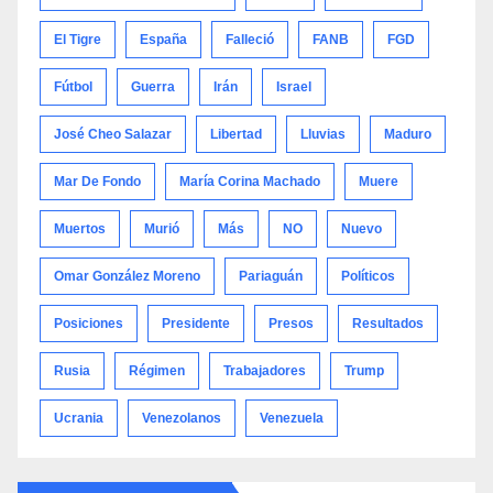
El Tigre
España
Falleció
FANB
FGD
Fútbol
Guerra
Irán
Israel
José Cheo Salazar
Libertad
Lluvias
Maduro
Mar De Fondo
María Corina Machado
Muere
Muertos
Murió
Más
NO
Nuevo
Omar González Moreno
Pariaguán
Políticos
Posiciones
Presidente
Presos
Resultados
Rusia
Régimen
Trabajadores
Trump
Ucrania
Venezolanos
Venezuela