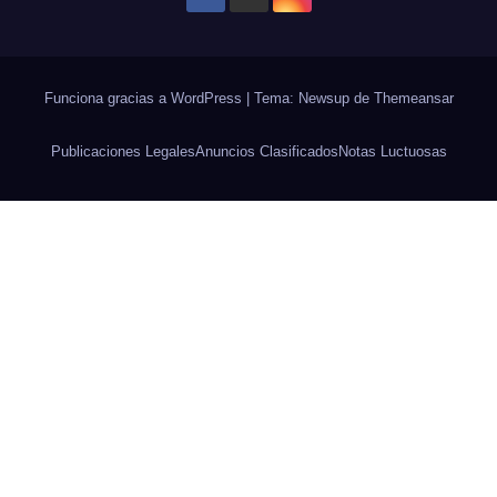
Funciona gracias a WordPress
|
Tema: Newsup de
Themeansar
Publicaciones Legales
Anuncios Clasificados
Notas Luctuosas