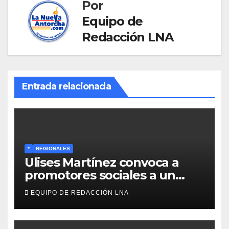
Por
Equipo de
Redacción LNA
Entrada relacionada
*
REGIONALES
Ulises Martínez convoca a
promotores sociales a un
encuentro estratégico este
EQUIPO DE REDACCIÓN LNA
lunes en Barcelona en contra
de los apagones y malos
servicios