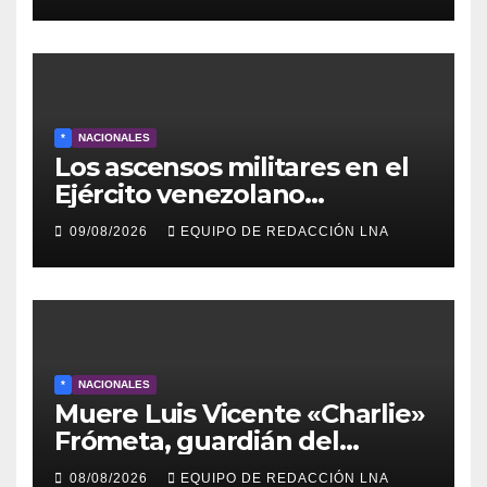
lunes en Barcelona en contra
de los apagones y malos
servicios
*
NACIONALES
Los ascensos militares en el
Ejército venezolano
refuerzan el control político y
09/08/2026
EQUIPO DE REDACCIÓN LNA
operativo de la Fuerza
Armada
*
NACIONALES
Muere Luis Vicente «Charlie»
Frómeta, guardián del
legado musical de la Billo’s
08/08/2026
EQUIPO DE REDACCIÓN LNA