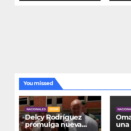
interior del país
ases
pesq
Tine
You missed
NACIONALES
ZOOM
NACION
Delcy Rodríguez
Omar
promulga nueva
una 