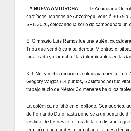
LA NUEVA ANTORCHA. —
El «Acorazado Oriental
cardíacos, Marinos de Anzoátegui venció 80-79 a G
SPB 2026, colocando la serie de campeonato un cat
​El Gimnasio Luis Ramos fue una auténtica caldera.
Tribu que vendió cara su derrota. Mientras el silba
fanaticada ya formaba filas interminables en las taq
​K.J. McDaniels comandó la ofensiva oriental con 
Gregory Vargas (14 puntos, 6 asistencias) fue vita
trabajo sucio de Néstor Colmenares bajo los table
​La polémica no faltó en el epílogo. Guaiqueríes, q
de Fernando Duró hasta ponerse a un punto de dif
vestirse de héroes con tiros de larga distancia qu
terminó en una protesta formal ante la mesa técnic