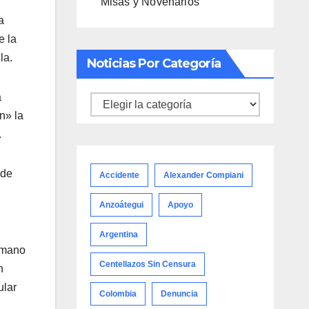
Misas y Novenarios
a
e la
la.
Noticias Por Categoría
a
Noticias
n» la
por
.
categoría
 de
Accidente
Alexander Compiani
Anzoátegui
Apoyo
Argentina
a mano
Centellazos Sin Censura
n
ular
Colombia
Denuncia