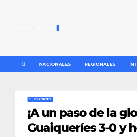
Saltar
al
contenido
Vie. Ago 7th, 2026
NACIONALES
REGIONALES
IN
*
DEPORTES
​¡A un paso de la gl
Guaiqueríes 3-0 y h