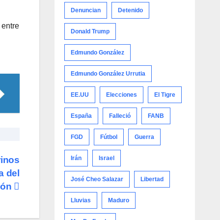
Denuncian
Detenido
 entre
Donald Trump
Edmundo González
Edmundo González Urrutia
EE.UU
Elecciones
El Tigre
España
Falleció
FANB
FGD
Fútbol
Guerra
rinos
Irán
Israel
a del
José Cheo Salazar
Libertad
ión
Lluvias
Maduro