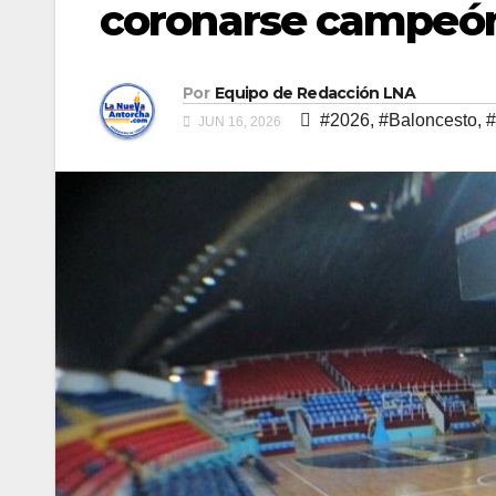
coronarse campeó
Por
Equipo de Redacción LNA
#2026
,
#Baloncesto
,
#
JUN 16, 2026