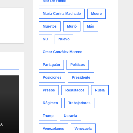
Mar De Fondo
María Corina Machado
Muere
Muertos
Murió
Más
NO
Nuevo
Omar González Moreno
Pariaguán
Políticos
Posiciones
Presidente
Presos
Resultados
Rusia
Régimen
Trabajadores
Trump
Ucrania
nta
NA
Venezolanos
Venezuela