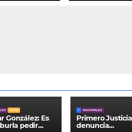
inato de la líder
vehículos
uera Lylianna
o
ALES
ZOOM
*
NACIONALES
 González: Es
Primero Justicia
burla pedir
denuncia