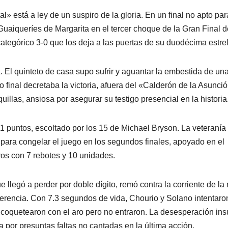
» está a ley de un suspiro de la gloria. En un final no apto par
uaiqueríes de Margarita en el tercer choque de la Gran Final d
egórico 3-0 que los deja a las puertas de su duodécima estrel
 El quinteto de casa supo sufrir y aguantar la embestida de un
to final decretaba la victoria, afuera del «Calderón de la Asunció
uillas, ansiosa por asegurar su testigo presencial en la historia
21 puntos, escoltado por los 15 de Michael Bryson. La veteranía
l para congelar el juego en los segundos finales, apoyado en el
ros con 7 rebotes y 10 unidades.
ue llegó a perder por doble dígito, remó contra la corriente de l
erencia. Con 7.3 segundos de vida, Chourio y Solano intentaro
e coquetearon con el aro pero no entraron. La desesperación ins
a por presuntas faltas no cantadas en la última acción.