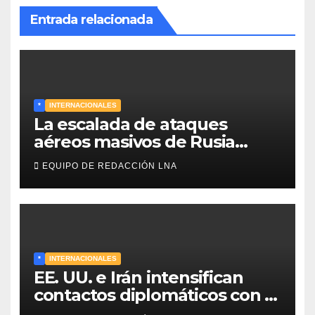
Entrada relacionada
*
INTERNACIONALES
La escalada de ataques
aéreos masivos de Rusia
sobre Kiev y centros
EQUIPO DE REDACCIÓN LNA
energéticos eleva la tensión
en el conflicto ucraniano
*
INTERNACIONALES
EE. UU. e Irán intensifican
contactos diplomáticos con la
mediación de Omán para