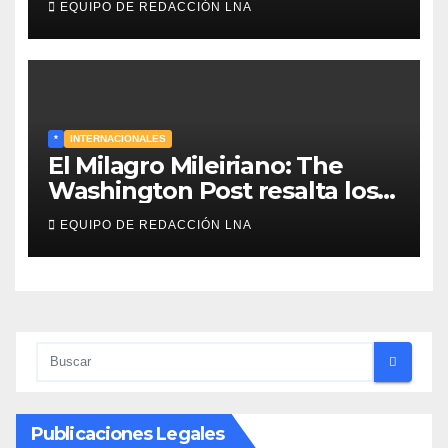
EQUIPO DE REDACCIÓN LNA
reabrir el estrecho de Ormuz
*
INTERNACIONALES
El Milagro Mileiriano: The
Washington Post resalta los
resultados de la economía de
EQUIPO DE REDACCIÓN LNA
Milei y lo califica como «El
renacimiento de Argentina
continúa»
Publicaciones Legales