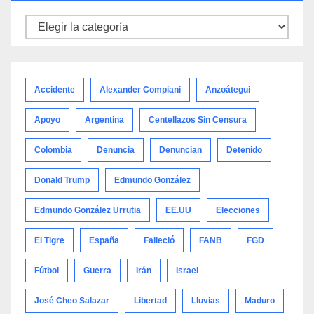
Noticias
por
categoría
Accidente
Alexander Compiani
Anzoátegui
Apoyo
Argentina
Centellazos Sin Censura
Colombia
Denuncia
Denuncian
Detenido
Donald Trump
Edmundo González
Edmundo González Urrutia
EE.UU
Elecciones
El Tigre
España
Falleció
FANB
FGD
Fútbol
Guerra
Irán
Israel
José Cheo Salazar
Libertad
Lluvias
Maduro