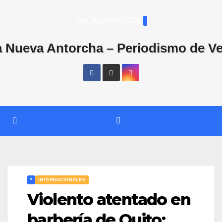
Saltar
Jue. Ago 6th, 2026
al
contenido
*
INTERNACIONALES
Violento atentado en
barbería de Quito: