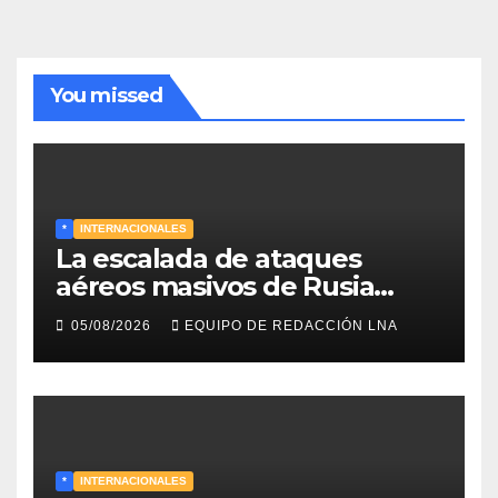
You missed
*
INTERNACIONALES
La escalada de ataques
aéreos masivos de Rusia
sobre Kiev y centros
05/08/2026
EQUIPO DE REDACCIÓN LNA
energéticos eleva la tensión
en el conflicto ucraniano
*
INTERNACIONALES