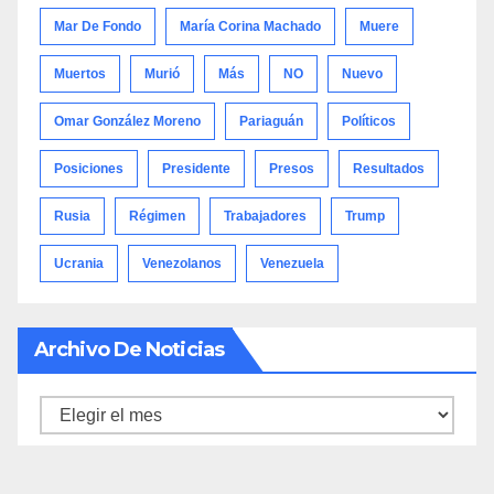
Mar De Fondo
María Corina Machado
Muere
Muertos
Murió
Más
NO
Nuevo
Omar González Moreno
Pariaguán
Políticos
Posiciones
Presidente
Presos
Resultados
Rusia
Régimen
Trabajadores
Trump
Ucrania
Venezolanos
Venezuela
Archivo De Noticias
Archivo
de
noticias