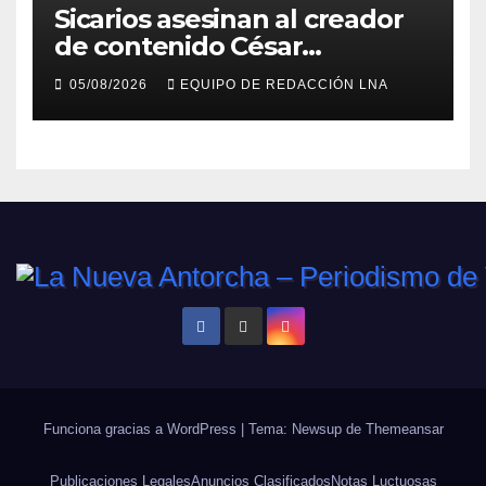
Sicarios asesinan al creador
de contenido César
Gastélum durante una
05/08/2026
EQUIPO DE REDACCIÓN LNA
transmisión en vivo
Funciona gracias a WordPress
|
Tema: Newsup de
Themeansar
Publicaciones Legales
Anuncios Clasificados
Notas Luctuosas