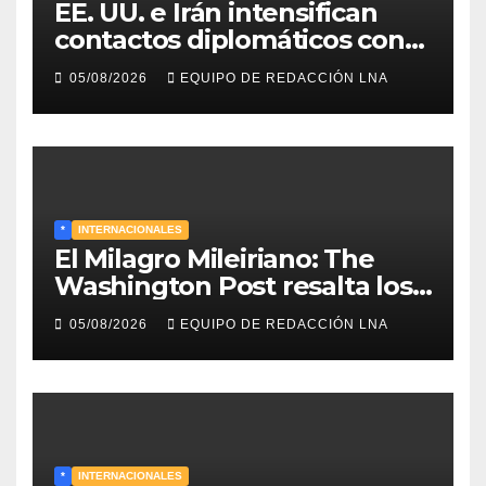
EE. UU. e Irán intensifican
contactos diplomáticos con
la mediación de Omán para
05/08/2026
EQUIPO DE REDACCIÓN LNA
reabrir el estrecho de Ormuz
*
INTERNACIONALES
El Milagro Mileiriano: The
Washington Post resalta los
resultados de la economía de
05/08/2026
EQUIPO DE REDACCIÓN LNA
Milei y lo califica como «El
renacimiento de Argentina
continúa»
*
INTERNACIONALES