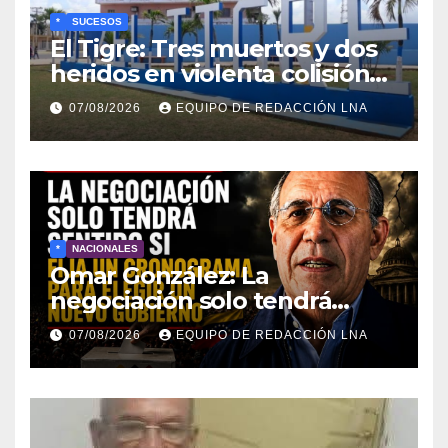
*
SUCESOS
El Tigre: Tres muertos y dos
heridos en violenta colisión
de vehículos
07/08/2026
EQUIPO DE REDACCIÓN LNA
*
NACIONALES
Omar González: La
negociación solo tendrá
sentido si fija un cronograma
07/08/2026
EQUIPO DE REDACCIÓN LNA
para elegir un nuevo
gobierno