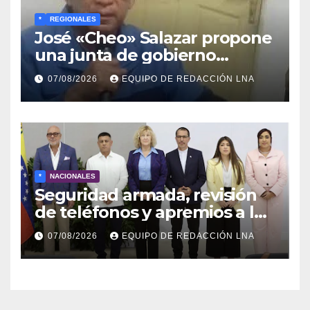
*
REGIONALES
José «Cheo» Salazar propone
una junta de gobierno
transitoria ante la crisis de
07/08/2026
EQUIPO DE REDACCIÓN LNA
representatividad en
Venezuela
*
NACIONALES
Seguridad armada, revisión
de teléfonos y apremios a la
prensa en el reinicio del
07/08/2026
EQUIPO DE REDACCIÓN LNA
diálogo venezolano