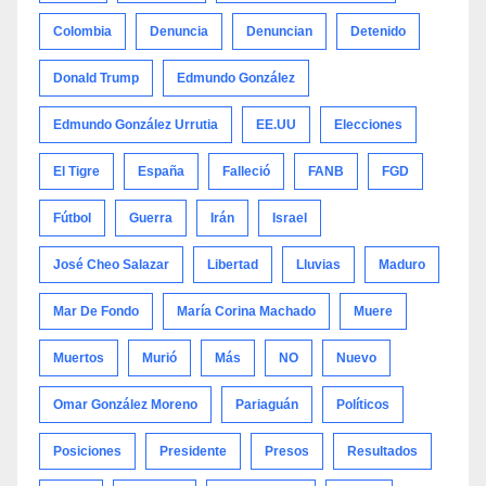
Colombia
Denuncia
Denuncian
Detenido
Donald Trump
Edmundo González
Edmundo González Urrutia
EE.UU
Elecciones
El Tigre
España
Falleció
FANB
FGD
Fútbol
Guerra
Irán
Israel
José Cheo Salazar
Libertad
Lluvias
Maduro
Mar De Fondo
María Corina Machado
Muere
Muertos
Murió
Más
NO
Nuevo
Omar González Moreno
Pariaguán
Políticos
Posiciones
Presidente
Presos
Resultados