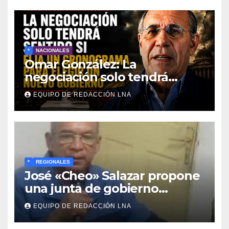
*
NACIONALES
Omar González: La
negociación solo tendrá
sentido si fija un cronograma
EQUIPO DE REDACCIÓN LNA
para elegir un nuevo
gobierno
*
REGIONALES
José «Cheo» Salazar propone
una junta de gobierno
transitoria ante la crisis de
EQUIPO DE REDACCIÓN LNA
representatividad en
Venezuela