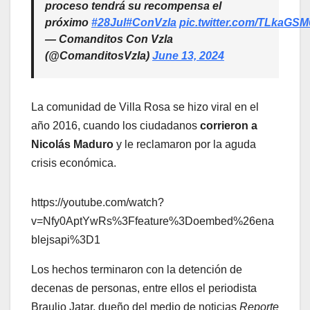
proceso tendrá su recompensa el
próximo
#28Jul
#ConVzla
pic.twitter.com/TLkaGS
— Comanditos Con Vzla
(@ComanditosVzla)
June 13, 2024
La comunidad de Villa Rosa se hizo viral en el
año 2016, cuando los ciudadanos
corrieron a
Nicolás Maduro
y le reclamaron por la aguda
crisis económica.
https://youtube.com/watch?
v=Nfy0AptYwRs%3Ffeature%3Doembed%26ena
blejsapi%3D1
Los hechos terminaron con la detención de
decenas de personas, entre ellos el periodista
Braulio Jatar, dueño del medio de noticias
Reporte