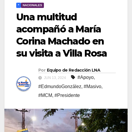
*
NACIONALES
Una multitud
acompañó a María
Corina Machado en
su visita a Villa Rosa
Por
Equipo de Redacción LNA
#Apoyo
,
JUN 13, 2024
#EdmundoGonzález
,
#Masivo
,
#MCM
,
#Presidente