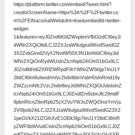
https://platform.twitter.com/embed/Tweet.html?
creatorScreenName=https%3A%2F%2Ftwitter.co
m%2FElNacionalWeb&dnt=true&embedId=twitter-
widget-
1&features=eyJ0ZndfdGltZWxpbmVfbGlzdCI6eyJi
dWNrZXQiOltdLCJ2ZXJzaW9uIjpudWxsfSwidGZ
3X2ZvbGxvd2VyX2NvdW50X3N1bnNldCI6eyJid
WNrZXQiOnRydWUsInZlcnNpb24iOm51bGx9LC
J0ZndfdHdlZXRfZWRpdF9iYWNrZW5kIjp7ImJ1Y
2tldCI6Im9uIiwidmVyc2lvbiI6bnVsbH0sInRmd19y
ZWZzcmNfc2Vzc2lvbiI6eyJidWNrZXQiOiJvbiIsInZ
lcnNpb24iOm51bGx9LCJ0ZndfZm9zbnJfc29mdF
9pbnRlcnZlbnRpb25zX2VuYWJsZWQiOnsiYnVja
2V0Ijoib24iLCJ2ZXJzaW9uIjpudWxsfSwidGZ3X2
1peGVkX21lZGlhXzE1ODk3Ijp7ImJ1Y2tldCI6InR
yZWF0bWVudCIsInZlcnNpb24iOm51bGx9LCJ0Z
ndfZXhwZXJpbWVudHNfY29va2llX2V4cGlyYXR