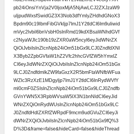
pb24iOnsiYnVja2V0IjoxMjA5NjAwLCJ2ZXJzaW9
uIjpudWxsfSwidGZ3X3Nob3dfYmlyZHdhdGNoX3
Bpdm90c19lbmFibGVkIjp7ImJ1Y2tldCI6Im9uIiwid
mVyc2lvbiI6bnVsbH0sInRmd19kdXBsaWNhdGVf
c2NyaWJlc190b19zZXR0aW5ncyI6eyJidWNrZX
QiOiJvbiIsInZlcnNpb24iOm51bGx9LCJ0ZndfdXNl
X3Byb2ZpbGVfaW1hZ2Vfc2hhcGVfZW5hYmxlZ
CI6eyJidWNrZXQiOiJvbiIsInZlcnNpb24iOm51bGx
9LCJ0ZndfdmlkZW9faGxzX2R5bmFtaWNfbWFua
WZlc3RzXzE1MDgyIjp7ImJ1Y2tldCI6InRydWVfY
ml0cmF0ZSIsInZlcnNpb24iOm51bGx9LCJ0Zndfb
GVnYWN5X3RpbWVsaW5lX3N1bnNldCI6eyJid
WNrZXQiOnRydWUsInZlcnNpb24iOm51bGx9LC
J0ZndfdHdlZXRfZWRpdF9mcm9udGVuZCI6eyJi
dWNrZXQiOiJvbiIsInZlcnNpb24iOm51bGx9fQ%3
D%3D&frame=false&hideCard=false&hideThread