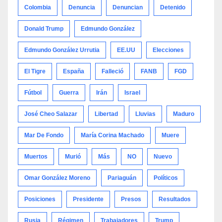
Colombia
Denuncia
Denuncian
Detenido
Donald Trump
Edmundo González
Edmundo González Urrutia
EE.UU
Elecciones
El Tigre
España
Falleció
FANB
FGD
Fútbol
Guerra
Irán
Israel
José Cheo Salazar
Libertad
Lluvias
Maduro
Mar De Fondo
María Corina Machado
Muere
Muertos
Murió
Más
NO
Nuevo
Omar González Moreno
Pariaguán
Políticos
Posiciones
Presidente
Presos
Resultados
Rusia
Régimen
Trabajadores
Trump