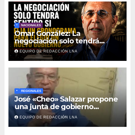
*
NACIONALES
Omar González: La
negociación solo tendrá
sentido si fija un cronograma
EQUIPO DE REDACCIÓN LNA
para elegir un nuevo
gobierno
*
REGIONALES
José «Cheo» Salazar propone
una junta de gobierno
transitoria ante la crisis de
EQUIPO DE REDACCIÓN LNA
representatividad en
Venezuela