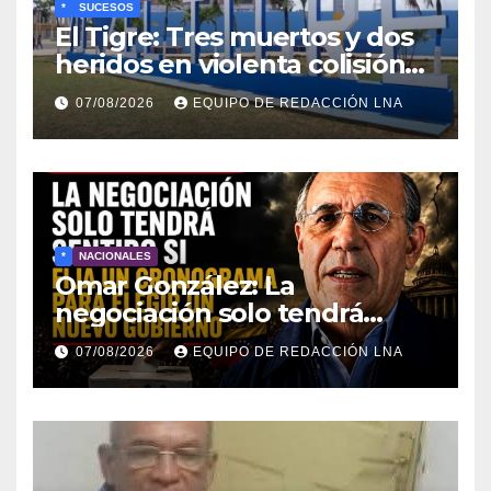
*
SUCESOS
El Tigre: Tres muertos y dos
heridos en violenta colisión
de vehículos
07/08/2026
EQUIPO DE REDACCIÓN LNA
*
NACIONALES
Omar González: La
negociación solo tendrá
sentido si fija un cronograma
07/08/2026
EQUIPO DE REDACCIÓN LNA
para elegir un nuevo
gobierno