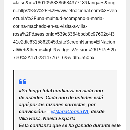
=false&id=1801058338668437718&lang=es&origi
n=https%3A%2F%2Fwww.elnacional.com%2Fven
ezuela%2Funa-multitud-acompano-a-maria-
corina-machado-en-su-visita-a-villa-
rosa%2F&sessionId=539c3364bbcb8c97602c4f3
41e2dfc6315862045&siteScreenName=ElNacion
alWeb&theme=light&widgetsVersion=2615f7e52b
7e0%3A1702314776716&width=550px
«Yo tengo total confianza en cada uno
de ustedes. Cada uno de ustedes está
aquí por las razones correctas, por
convicción» –
@MariaCorinaYA
, desde
Villa Rosa, Nueva Esparta.
Esta confianza que se ha ganado durante este