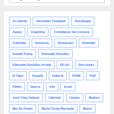
por
categoría
Accidente
Alexander Compiani
Anzoátegui
Apoyo
Argentina
Centellazos Sin Censura
Colombia
Denuncia
Denuncian
Detenido
Donald Trump
Edmundo González
Edmundo González Urrutia
EE.UU
Elecciones
El Tigre
España
Falleció
FANB
FGD
Fútbol
Guerra
Irán
Israel
José Cheo Salazar
Libertad
Lluvias
Maduro
Mar De Fondo
María Corina Machado
Muere