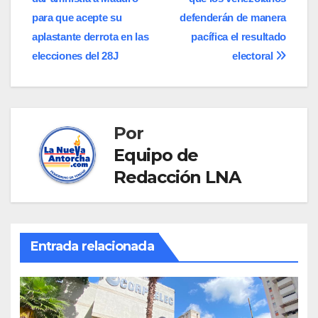
de
para que acepte su
defenderán de manera
entradas
aplastante derrota en las
pacífica el resultado
elecciones del 28J
electoral
Por
Equipo de
Redacción LNA
Entrada relacionada