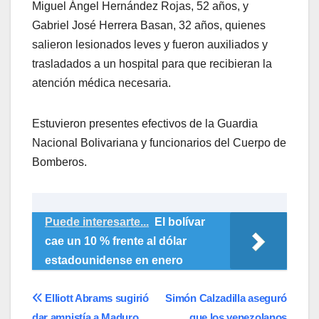
Miguel Ángel Hernández Rojas, 52 años, y
Gabriel José Herrera Basan, 32 años, quienes
salieron lesionados leves y fueron auxiliados y
trasladados a un hospital para que recibieran la
atención médica necesaria.
Estuvieron presentes efectivos de la Guardia
Nacional Bolivariana y funcionarios del Cuerpo de
Bomberos.
Puede interesarte...
El bolívar
cae un 10 % frente al dólar
estadounidense en enero
Navegación
Elliott Abrams sugirió
Simón Calzadilla aseguró
dar amnistía a Maduro
que los venezolanos