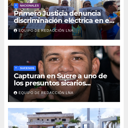
*
NACIONALES
Primero Justicia denuncia
discriminación eléctrica en el
interior del país
EQUIPO DE REDACCIÓN LNA
*
SUCESOS
Capturan en Sucre a uno de
los presuntos sicarios
implicados en el asesinato de
EQUIPO DE REDACCIÓN LNA
la líder pesquera Lylianna
Tineo