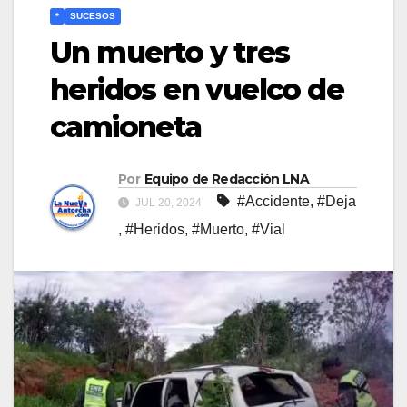
*
SUCESOS
Un muerto y tres
heridos en vuelco de
camioneta
Por
Equipo de Redacción LNA
#Accidente
,
#Deja
JUL 20, 2024
,
#Heridos
,
#Muerto
,
#Vial