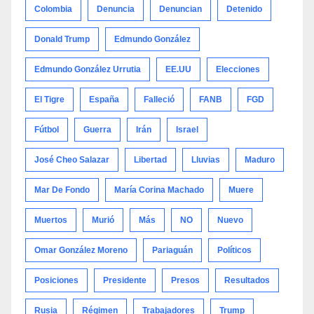
Colombia
Denuncia
Denuncian
Detenido
Donald Trump
Edmundo González
Edmundo González Urrutia
EE.UU
Elecciones
El Tigre
España
Falleció
FANB
FGD
Fútbol
Guerra
Irán
Israel
José Cheo Salazar
Libertad
Lluvias
Maduro
Mar De Fondo
María Corina Machado
Muere
Muertos
Murió
Más
NO
Nuevo
Omar González Moreno
Pariaguán
Políticos
Posiciones
Presidente
Presos
Resultados
Rusia
Régimen
Trabajadores
Trump