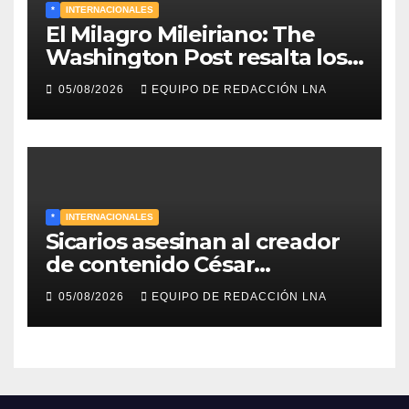
*
INTERNACIONALES
El Milagro Mileiriano: The
Washington Post resalta los
resultados de la economía de
05/08/2026
EQUIPO DE REDACCIÓN LNA
Milei y lo califica como «El
renacimiento de Argentina
continúa»
*
INTERNACIONALES
Sicarios asesinan al creador
de contenido César
Gastélum durante una
05/08/2026
EQUIPO DE REDACCIÓN LNA
transmisión en vivo