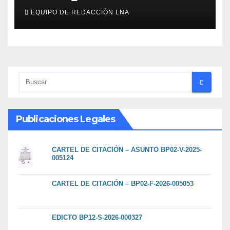
resultados de la economía de
EQUIPO DE REDACCIÓN LNA
Milei y lo califica como «El
renacimiento de Argentina
continúa»
Publicaciones Legales
CARTEL DE CITACIÓN – ASUNTO BP02-V-2025-
005124
CARTEL DE CITACIÓN – BP02-F-2026-005053
EDICTO BP12-S-2026-000327