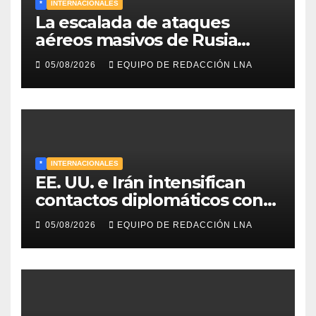
*
INTERNACIONALES
La escalada de ataques
aéreos masivos de Rusia
sobre Kiev y centros
05/08/2026
EQUIPO DE REDACCIÓN LNA
energéticos eleva la tensión
en el conflicto ucraniano
*
INTERNACIONALES
EE. UU. e Irán intensifican
contactos diplomáticos con
la mediación de Omán para
05/08/2026
EQUIPO DE REDACCIÓN LNA
reabrir el estrecho de Ormuz