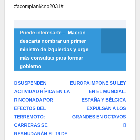
#acompiani/cno2031#
Puede interesarte...
Macron
descarta nombrar un primer
ministro de izquierdas y urge
más consultas para formar
gobierno
Navegación
​SUSPENDEN
EUROPA IMPONE SU LEY
ACTIVIDAD HÍPICA EN LA
EN EL MUNDIAL:
de
RINCONADA POR
ESPAÑA Y BÉLGICA
entradas
EFECTOS DEL
EXPULSAN A LOS
TERREMOTO:
GRANDES EN OCTAVOS
CARRERAS SE
REANUDARÁN EL 19 DE