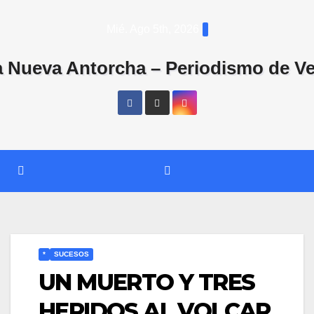
Saltar
Mié. Ago 5th, 2026
al
contenido
*
SUCESOS
​UN MUERTO Y TRES
HERIDOS AL VOLCAR