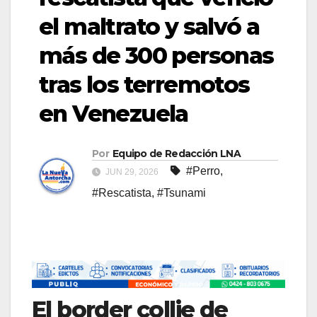
el maltrato y salvó a
más de 300 personas
tras los terremotos
en Venezuela
Por
Equipo de Redacción LNA
#Perro
,
JUN 29, 2026
#Rescatista
,
#Tsunami
El border collie de