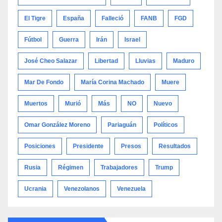
El Tigre
España
Falleció
FANB
FGD
Fútbol
Guerra
Irán
Israel
José Cheo Salazar
Libertad
Lluvias
Maduro
Mar De Fondo
María Corina Machado
Muere
Muertos
Murió
Más
NO
Nuevo
Omar González Moreno
Pariaguán
Políticos
Posiciones
Presidente
Presos
Resultados
Rusia
Régimen
Trabajadores
Trump
Ucrania
Venezolanos
Venezuela