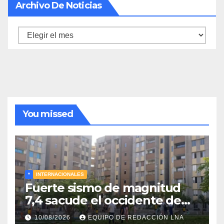
Archivo De Noticias
Archivo
de
noticias
You missed
*
INTERNACIONALES
Fuerte sismo de magnitud
7,4 sacude el occidente de
Colombia y deja graves daños
10/08/2026
EQUIPO DE REDACCIÓN LNA