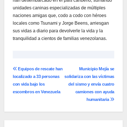
han desembarcado en el país caribeño, sumando
unidades caninas especializadas de múltiples
naciones amigas que, codo a codo con héroes
locales como Tsunami y Jorge Beens, arriesgan
sus vidas a diario para devolverle la vida y la
tranquilidad a cientos de familias venezolanas.
Navegación
Equipos de rescate han
Municipio Mejía se
localizado a 33 personas
solidariza con las víctimas
de
con vida bajo los
del sismo y envía cuatro
entradas
escombros en Venezuela
camiones con ayuda
humanitaria