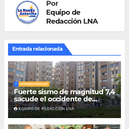
Por
Equipo de
Redacción LNA
Entrada relacionada
*
INTERNACIONALES
Fuerte sismo de magnitud 7,4
sacude el occidente de
Colombia y deja graves daños
EQUIPO DE REDACCIÓN LNA
en Chocó