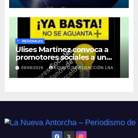
*
REGIONALES
Ulises Martínez convoca a
promotores sociales a un
encuentro estratégico este
09/08/2026
EQUIPO DE REDACCIÓN LNA
lunes en Barcelona en contra
de los apagones y malos
servicios