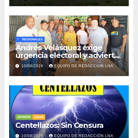
en Chocó
*
REGIONALES
Andrés Velásquez exige
urgencia electoral y advierte:
«Sin presión en la calle no
10/08/2026
EQUIPO DE REDACCIÓN LNA
habrá elecciones»
OPINIÓN
ZOOM
Centellazos: Sin Censura
10/08/2026
EQUIPO DE REDACCIÓN LNA