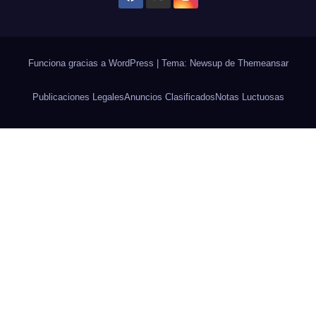
Funciona gracias a WordPress
|
Tema: Newsup de
Themeansar
Publicaciones Legales
Anuncios Clasificados
Notas Luctuosas