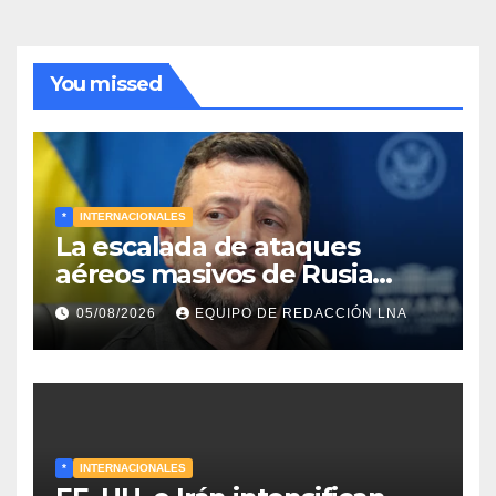
You missed
*
INTERNACIONALES
La escalada de ataques
aéreos masivos de Rusia
sobre Kiev y centros
05/08/2026
EQUIPO DE REDACCIÓN LNA
energéticos eleva la tensión
en el conflicto ucraniano
*
INTERNACIONALES