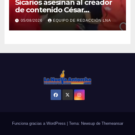
Sicarios asesinan al creador
de contenido César
Gastélum durante una
05/08/2026
EQUIPO DE REDACCIÓN LNA
transmisión en vivo
Funciona gracias a WordPress
|
Tema: Newsup de
Themeansar