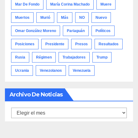
Mar De Fondo
María Corina Machado
Muere
Muertos
Murió
Más
NO
Nuevo
Omar González Moreno
Pariaguán
Políticos
Posiciones
Presidente
Presos
Resultados
Rusia
Régimen
Trabajadores
Trump
Ucrania
Venezolanos
Venezuela
Archivo De Noticias
Archivo
de
noticias