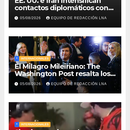
EE. UU. e Irán intensifican
contactos diplomáticos con
la mediación de Omán para
05/08/2026
EQUIPO DE REDACCIÓN LNA
reabrir el estrecho de Ormuz
*
INTERNACIONALES
El Milagro Mileiriano: The
Washington Post resalta los
resultados de la economía de
05/08/2026
EQUIPO DE REDACCIÓN LNA
Milei y lo califica como «El
renacimiento de Argentina
continúa»
*
INTERNACIONALES