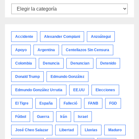
Noticias
por
categoría
Accidente
Alexander Compiani
Anzoátegui
Apoyo
Argentina
Centellazos Sin Censura
Colombia
Denuncia
Denuncian
Detenido
Donald Trump
Edmundo González
Edmundo González Urrutia
EE.UU
Elecciones
El Tigre
España
Falleció
FANB
FGD
Fútbol
Guerra
Irán
Israel
José Cheo Salazar
Libertad
Lluvias
Maduro