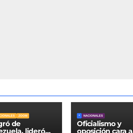
CIONALES
ZOOM
*
NACIONALES
gró de
Oficialismo y
zuela, lideró
oposición cara a