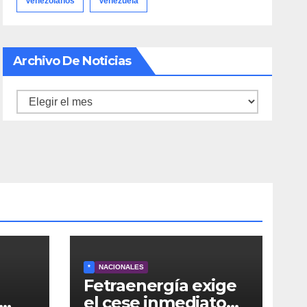
Venezolanos
Venezuela
Archivo De Noticias
Archivo
de
noticias
*
NACIONALES
Fetraenergía exige
el cese inmediato