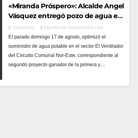
«Miranda Próspero»: Alcalde Angel
Vásquez entregó pozo de agua en
el sector El Ventilador
20/08/2025
EQUIPO DE REDACCIÓN LNA
El parado domingo 17 de agosto, optimizó el
suministro de agua potable en el sector El Ventilador
del Circuito Comunal Nor-Este, correspondiente al
segundo proyecto ganador de la primera y…