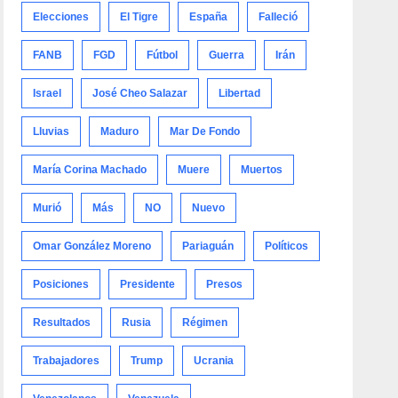
Elecciones
El Tigre
España
Falleció
FANB
FGD
Fútbol
Guerra
Irán
Israel
José Cheo Salazar
Libertad
Lluvias
Maduro
Mar De Fondo
María Corina Machado
Muere
Muertos
Murió
Más
NO
Nuevo
Omar González Moreno
Pariaguán
Políticos
Posiciones
Presidente
Presos
Resultados
Rusia
Régimen
Trabajadores
Trump
Ucrania