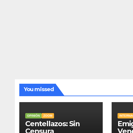
You missed
OPINIÓN
ZOOM
INTERNA
Centellazos: Sin
Emi
Censura
Vene