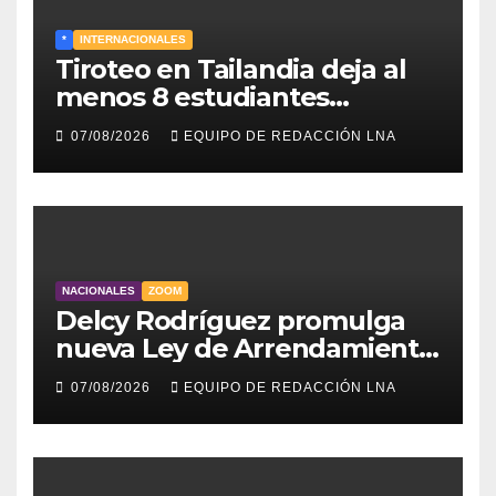
*
INTERNACIONALES
Tiroteo en Tailandia deja al
menos 8 estudiantes
muertos y 30 heridos
07/08/2026
EQUIPO DE REDACCIÓN LNA
NACIONALES
ZOOM
Delcy Rodríguez promulga
nueva Ley de Arrendamiento
para atender a familias
07/08/2026
EQUIPO DE REDACCIÓN LNA
damnificadas