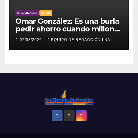
NACIONALES
ZOOM
Omar González: Es una burla
pedir ahorro cuando millones
viven sin luz y sin agua
07/08/2026
EQUIPO DE REDACCIÓN LNA