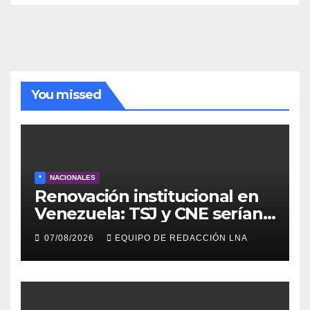
de
noticias
You missed
*
NACIONALES
Renovación institucional en
Venezuela: TSJ y CNE serían
designados a finales de 2026
07/08/2026
EQUIPO DE REDACCIÓN LNA