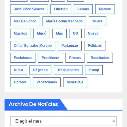
José Cheo Salazar
Libertad
Lluvias
Maduro
Mar De Fondo
María Corina Machado
Muere
Muertos
Murió
Más
NO
Nuevo
Omar González Moreno
Pariaguán
Políticos
Posiciones
Presidente
Presos
Resultados
Rusia
Régimen
Trabajadores
Trump
Ucrania
Venezolanos
Venezuela
Archivo De Noticias
Archivo