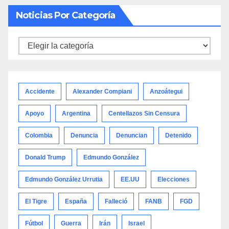
Noticias Por Categoría
Noticias
por
categoría
Accidente
Alexander Compiani
Anzoátegui
Apoyo
Argentina
Centellazos Sin Censura
Colombia
Denuncia
Denuncian
Detenido
Donald Trump
Edmundo González
Edmundo González Urrutia
EE.UU
Elecciones
El Tigre
España
Falleció
FANB
FGD
Fútbol
Guerra
Irán
Israel