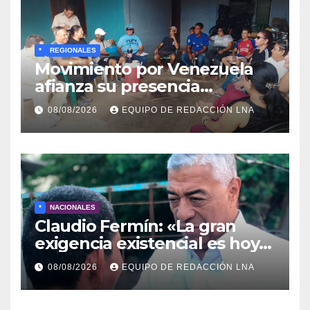
*
REGIONALES
Movimiento por Venezuela
afianza su presencia
comunitaria en La Ponderosa
08/08/2026
EQUIPO DE REDACCIÓN LNA
y otras comunidades de
Anzoátegui
*
NACIONALES
Claudio Fermín: «La gran
exigencia existencial es hoy
la defensa de la soberanía»
08/08/2026
EQUIPO DE REDACCIÓN LNA