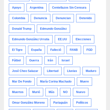
Apoyo
Argentina
Centellazos Sin Censura
Colombia
Denuncia
Denuncian
Detenido
Donald Trump
Edmundo González
Edmundo González Urrutia
EE.UU
Elecciones
El Tigre
España
Falleció
FANB
FGD
Fútbol
Guerra
Irán
Israel
José Cheo Salazar
Libertad
Lluvias
Maduro
Mar De Fondo
María Corina Machado
Muere
Muertos
Murió
Más
NO
Nuevo
Omar González Moreno
Pariaguán
Políticos