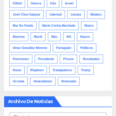
Fútbol
Guerra
Irán
Israel
José Cheo Salazar
Libertad
Lluvias
Maduro
Mar De Fondo
María Corina Machado
Muere
Muertos
Murió
Más
NO
Nuevo
Omar González Moreno
Pariaguán
Políticos
Posiciones
Presidente
Presos
Resultados
Rusia
Régimen
Trabajadores
Trump
Ucrania
Venezolanos
Venezuela
Archivo De Noticias
Archivo