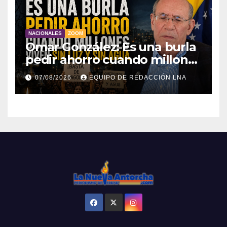
NACIONALES
ZOOM
Omar González: Es una burla
pedir ahorro cuando millones
viven sin luz y sin agua
07/08/2026
EQUIPO DE REDACCIÓN LNA