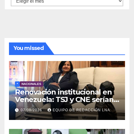
de
noticias
You missed
*
NACIONALES
Renovación institucional en
Venezuela: TSJ y CNE serían
designados a finales de 2026
07/08/2026
EQUIPO DE REDACCIÓN LNA