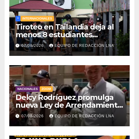
*
INTERNACIONALES
Tiroteo en Tailandia deja al
menos 8 estudiantes
muertos y 30 heridos
07/08/2026
EQUIPO DE REDACCIÓN LNA
NACIONALES
ZOOM
Delcy Rodríguez promulga
nueva Ley de Arrendamiento
para atender a familias
07/08/2026
EQUIPO DE REDACCIÓN LNA
damnificadas