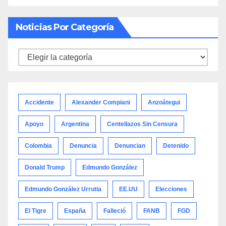
Noticias Por Categoría
Noticias
por
categoría
Accidente
Alexander Compiani
Anzoátegui
Apoyo
Argentina
Centellazos Sin Censura
Colombia
Denuncia
Denuncian
Detenido
Donald Trump
Edmundo González
Edmundo González Urrutia
EE.UU
Elecciones
El Tigre
España
Falleció
FANB
FGD