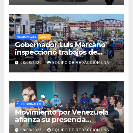
REGIONALES
ZOOM
Gobernador Luis Marcano
inspeccionó trabajos de
rehabilitación en al Av.
08/08/2026
EQUIPO DE REDACCIÓN LNA
Intercomunal
*
REGIONALES
Movimiento por Venezuela
afianza su presencia
comunitaria en La Ponderosa
08/08/2026
EQUIPO DE REDACCIÓN LNA