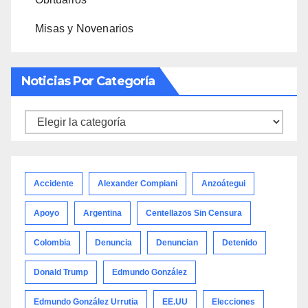
Misas y Novenarios
Noticias Por Categoría
Noticias
por
categoría
Accidente
Alexander Compiani
Anzoátegui
Apoyo
Argentina
Centellazos Sin Censura
Colombia
Denuncia
Denuncian
Detenido
Donald Trump
Edmundo González
Edmundo González Urrutia
EE.UU
Elecciones