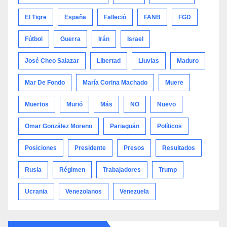
El Tigre
España
Falleció
FANB
FGD
Fútbol
Guerra
Irán
Israel
José Cheo Salazar
Libertad
Lluvias
Maduro
Mar De Fondo
María Corina Machado
Muere
Muertos
Murió
Más
NO
Nuevo
Omar González Moreno
Pariaguán
Políticos
Posiciones
Presidente
Presos
Resultados
Rusia
Régimen
Trabajadores
Trump
Ucrania
Venezolanos
Venezuela