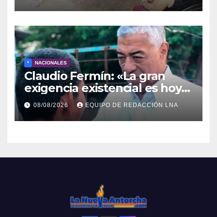
y otras comunidades de
Anzoátegui
*
NACIONALES
Claudio Fermín: «La gran
exigencia existencial es hoy
la defensa de la soberanía»
08/08/2026
EQUIPO DE REDACCIÓN LNA