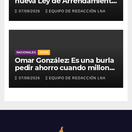
nueva Ley de Arrendamiento
para atender a familias
07/08/2026
EQUIPO DE REDACCIÓN LNA
damnificadas
NACIONALES
ZOOM
Omar González: Es una burla
pedir ahorro cuando millones
viven sin luz y sin agua
07/08/2026
EQUIPO DE REDACCIÓN LNA