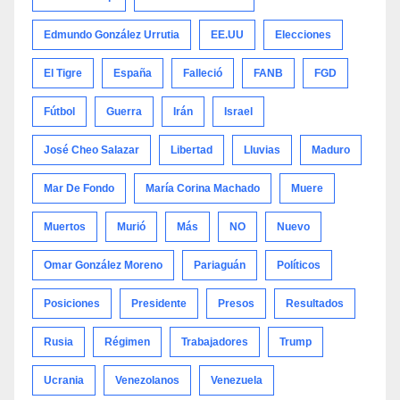
Edmundo González Urrutia
EE.UU
Elecciones
El Tigre
España
Falleció
FANB
FGD
Fútbol
Guerra
Irán
Israel
José Cheo Salazar
Libertad
Lluvias
Maduro
Mar De Fondo
María Corina Machado
Muere
Muertos
Murió
Más
NO
Nuevo
Omar González Moreno
Pariaguán
Políticos
Posiciones
Presidente
Presos
Resultados
Rusia
Régimen
Trabajadores
Trump
Ucrania
Venezolanos
Venezuela