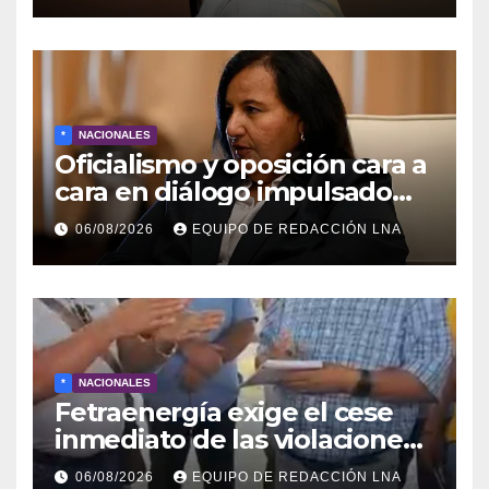
*
NACIONALES
Oficialismo y oposición cara a
cara en diálogo impulsado
por EE UU: las claves
06/08/2026
EQUIPO DE REDACCIÓN LNA
*
NACIONALES
Fetraenergía exige el cese
inmediato de las violaciones
a los derechos laborales en la
06/08/2026
EQUIPO DE REDACCIÓN LNA