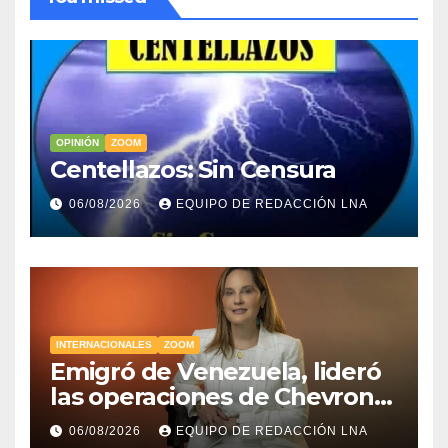
OPINIÓN
ZOOM
Centellazos: Sin Censura
06/08/2026
EQUIPO DE REDACCIÓN LNA
INTERNACIONALES
ZOOM
Emigró de Venezuela, lideró
las operaciones de Chevron
en EE.UU. y hoy es la única
06/08/2026
EQUIPO DE REDACCIÓN LNA
mujer CEO en Vaca Muerta