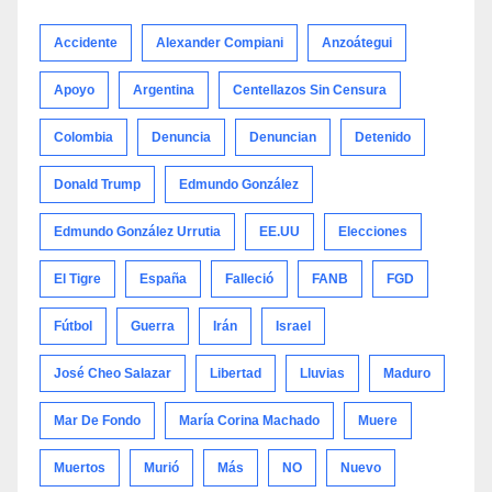
categoría
Accidente
Alexander Compiani
Anzoátegui
Apoyo
Argentina
Centellazos Sin Censura
Colombia
Denuncia
Denuncian
Detenido
Donald Trump
Edmundo González
Edmundo González Urrutia
EE.UU
Elecciones
El Tigre
España
Falleció
FANB
FGD
Fútbol
Guerra
Irán
Israel
José Cheo Salazar
Libertad
Lluvias
Maduro
Mar De Fondo
María Corina Machado
Muere
Muertos
Murió
Más
NO
Nuevo