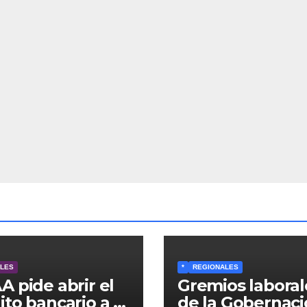
ALES
*
REGIONALES
A pide abrir el
Gremios laboral
ito bancario a la
de la Gobernac