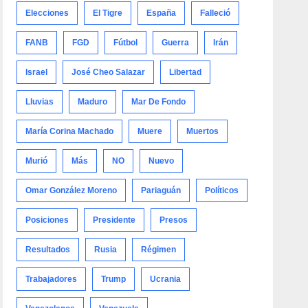
Elecciones
El Tigre
España
Falleció
FANB
FGD
Fútbol
Guerra
Irán
Israel
José Cheo Salazar
Libertad
Lluvias
Maduro
Mar De Fondo
María Corina Machado
Muere
Muertos
Murió
Más
NO
Nuevo
Omar González Moreno
Pariaguán
Políticos
Posiciones
Presidente
Presos
Resultados
Rusia
Régimen
Trabajadores
Trump
Ucrania