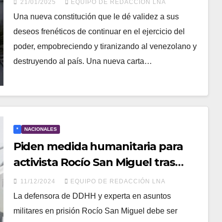
21/01/2025
EQUIPO DE REDACCIÓN LNA
Una nueva constitución que le dé validez a sus
deseos frenéticos de continuar en el ejercicio del
poder, empobreciendo y tiranizando al venezolano y
destruyendo al país. Una nueva carta…
*
NACIONALES
Piden medida humanitaria para
activista Rocío San Miguel tras
sufrir fractura de hombro
11/12/2024
EQUIPO DE REDACCIÓN LNA
La defensora de DDHH y experta en asuntos
militares en prisión Rocío San Miguel debe ser