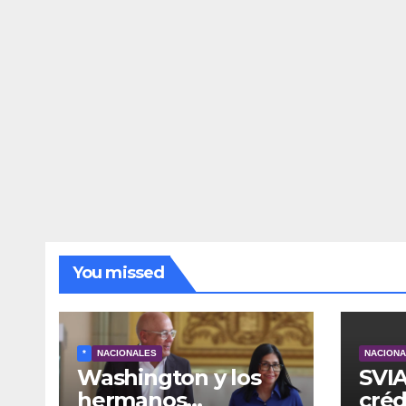
You missed
*
NACIONALES
NACION
Washington y los
SVIA
hermanos
créd