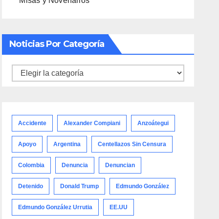
Misas y Novenarios
Noticias Por Categoría
Noticias
por
categoría
Accidente
Alexander Compiani
Anzoátegui
Apoyo
Argentina
Centellazos Sin Censura
Colombia
Denuncia
Denuncian
Detenido
Donald Trump
Edmundo González
Edmundo González Urrutia
EE.UU