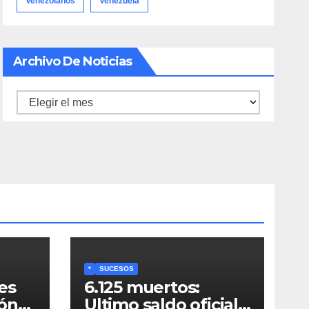
Venezolanos
Venezuela
Archivo De Noticias
Archivo
de
noticias
*
SUCESOS
es
6.125 muertos:
ión
Ultimo saldo oficial