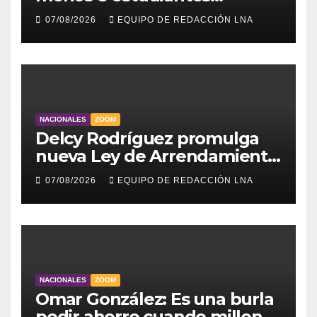
muertos y 30 heridos
07/08/2026
EQUIPO DE REDACCIÓN LNA
NACIONALES
ZOOM
Delcy Rodríguez promulga
nueva Ley de Arrendamiento
para atender a familias
07/08/2026
EQUIPO DE REDACCIÓN LNA
damnificadas
NACIONALES
ZOOM
Omar González: Es una burla
pedir ahorro cuando millones