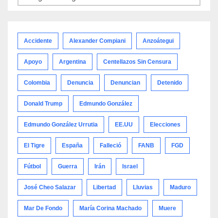
por
categoría
Accidente
Alexander Compiani
Anzoátegui
Apoyo
Argentina
Centellazos Sin Censura
Colombia
Denuncia
Denuncian
Detenido
Donald Trump
Edmundo González
Edmundo González Urrutia
EE.UU
Elecciones
El Tigre
España
Falleció
FANB
FGD
Fútbol
Guerra
Irán
Israel
José Cheo Salazar
Libertad
Lluvias
Maduro
Mar De Fondo
María Corina Machado
Muere