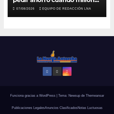
viven sin luz y sin agua
07/08/2026
EQUIPO DE REDACCIÓN LNA
Funciona gracias a WordPress
|
Tema: Newsup de
Themeansar
Publicaciones Legales
Anuncios Clasificados
Notas Luctuosas