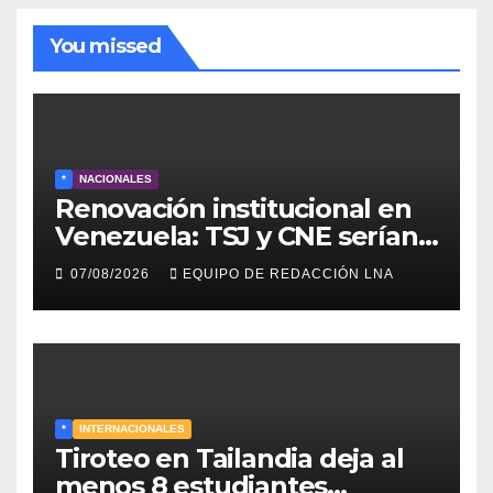
You missed
*
NACIONALES
Renovación institucional en
Venezuela: TSJ y CNE serían
designados a finales de 2026
07/08/2026
EQUIPO DE REDACCIÓN LNA
*
INTERNACIONALES
Tiroteo en Tailandia deja al
menos 8 estudiantes