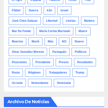
Fútbol
Guerra
Irán
Israel
José Cheo Salazar
Libertad
Lluvias
Maduro
Mar De Fondo
María Corina Machado
Muere
Muertos
Murió
Más
NO
Nuevo
Omar González Moreno
Pariaguán
Políticos
Posiciones
Presidente
Presos
Resultados
Rusia
Régimen
Trabajadores
Trump
Ucrania
Venezolanos
Venezuela
Archivo De Noticias