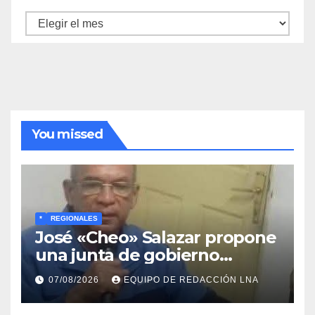
Archivo
de
noticias
You missed
*
REGIONALES
José «Cheo» Salazar propone
una junta de gobierno
transitoria ante la crisis de
07/08/2026
EQUIPO DE REDACCIÓN LNA
representatividad en
Venezuela