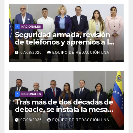
*
NACIONALES
Seguridad armada, revisión
de teléfonos y apremios a la
prensa en el reinicio del
07/08/2026
EQUIPO DE REDACCIÓN LNA
diálogo venezolano
*
NACIONALES
Tras más de dos décadas de
debacle, se instala la mesa
para el capítulo final del
07/08/2026
EQUIPO DE REDACCIÓN LNA
diálogo venezolano