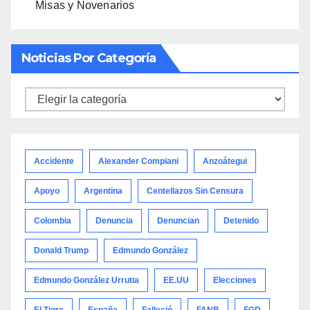
Misas y Novenarios
Noticias Por Categoría
Noticias
por
categoría
Accidente
Alexander Compiani
Anzoátegui
Apoyo
Argentina
Centellazos Sin Censura
Colombia
Denuncia
Denuncian
Detenido
Donald Trump
Edmundo González
Edmundo González Urrutia
EE.UU
Elecciones
El Tigre
España
Falleció
FANB
FGD