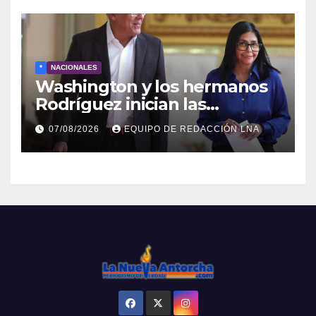
*
NACIONALES
Washington y los hermanos
Rodríguez inician las
negociaciones para la
07/08/2026
EQUIPO DE REDACCIÓN LNA
transición venezolana con
Machado al margen