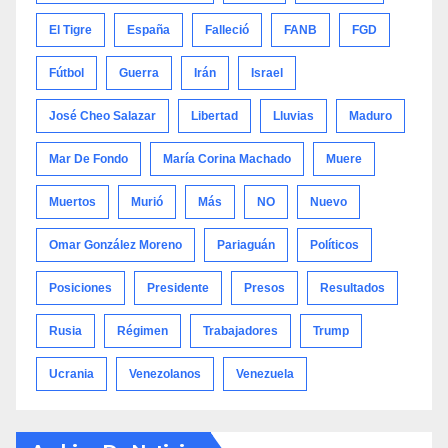
El Tigre
España
Falleció
FANB
FGD
Fútbol
Guerra
Irán
Israel
José Cheo Salazar
Libertad
Lluvias
Maduro
Mar De Fondo
María Corina Machado
Muere
Muertos
Murió
Más
NO
Nuevo
Omar González Moreno
Pariaguán
Políticos
Posiciones
Presidente
Presos
Resultados
Rusia
Régimen
Trabajadores
Trump
Ucrania
Venezolanos
Venezuela