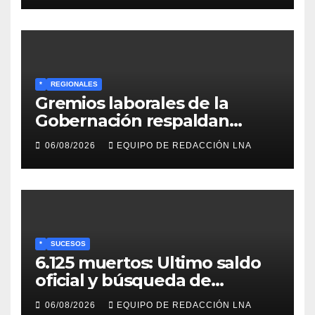
*
REGIONALES
Gremios laborales de la
Gobernación respaldan
propuesta de Bono
06/08/2026
EQUIPO DE REDACCIÓN LNA
Recreativo de 100 dólares
para jubilados, pensionados y
activos
*
SUCESOS
6.125 muertos: Ultimo saldo
oficial y búsqueda de
cadáveres continúa entre los
06/08/2026
EQUIPO DE REDACCIÓN LNA