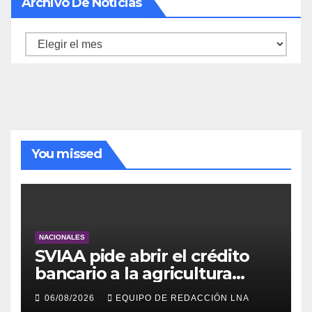
Archivo De Noticias
Archivo
de
noticias
You missed
NACIONALES
SVIAA pide abrir el crédito
bancario a la agricultura
familiar en Venezuela
06/08/2026
EQUIPO DE REDACCIÓN LNA