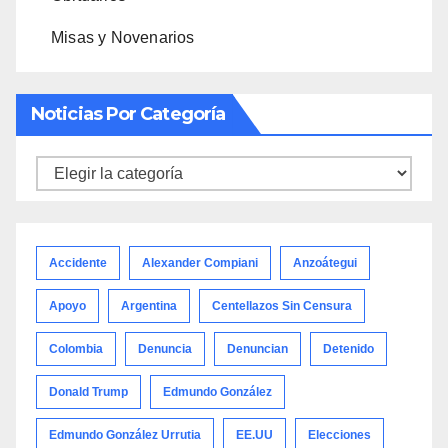
Misas y Novenarios
Noticias Por Categoría
Noticias
por
categoría
Accidente
Alexander Compiani
Anzoátegui
Apoyo
Argentina
Centellazos Sin Censura
Colombia
Denuncia
Denuncian
Detenido
Donald Trump
Edmundo González
Edmundo González Urrutia
EE.UU
Elecciones