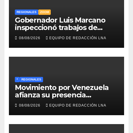
REGIONALES
ZOOM
Gobernador Luis Marcano
inspeccionó trabajos de
rehabilitación en al Av.
08/08/2026
EQUIPO DE REDACCIÓN LNA
Intercomunal
*
REGIONALES
Movimiento por Venezuela
afianza su presencia
comunitaria en La Ponderosa
08/08/2026
EQUIPO DE REDACCIÓN LNA
y otras comunidades de
Anzoátegui