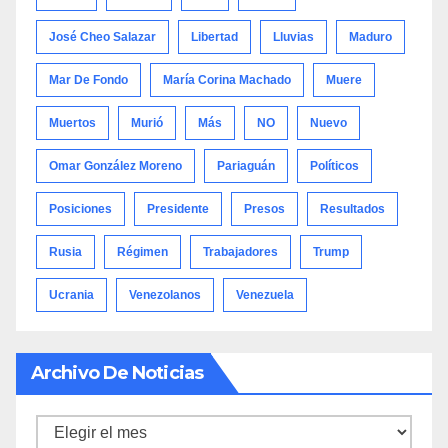
José Cheo Salazar
Libertad
Lluvias
Maduro
Mar De Fondo
María Corina Machado
Muere
Muertos
Murió
Más
NO
Nuevo
Omar González Moreno
Pariaguán
Políticos
Posiciones
Presidente
Presos
Resultados
Rusia
Régimen
Trabajadores
Trump
Ucrania
Venezolanos
Venezuela
Archivo De Noticias
Archivo