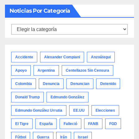
Noticias Por Categoría
Noticias
por
categoría
Accidente
Alexander Compiani
Anzoátegui
Apoyo
Argentina
Centellazos Sin Censura
Colombia
Denuncia
Denuncian
Detenido
Donald Trump
Edmundo González
Edmundo González Urrutia
EE.UU
Elecciones
El Tigre
España
Falleció
FANB
FGD
Fútbol
Guerra
Irán
Israel