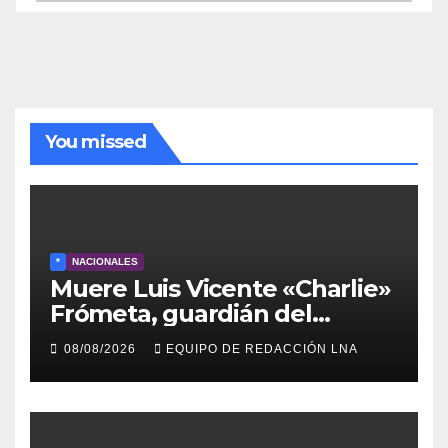
de
noticias
You missed
*
NACIONALES
Muere Luis Vicente «Charlie»
Frómeta, guardián del
legado musical de la Billo’s
08/08/2026
EQUIPO DE REDACCIÓN LNA
Caracas Boys