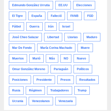
Edmundo González Urrutia
EE.UU
Elecciones
El Tigre
España
Falleció
FANB
FGD
Fútbol
Guerra
Irán
Israel
José Cheo Salazar
Libertad
Lluvias
Maduro
Mar De Fondo
María Corina Machado
Muere
Muertos
Murió
Más
NO
Nuevo
Omar González Moreno
Pariaguán
Políticos
Posiciones
Presidente
Presos
Resultados
Rusia
Régimen
Trabajadores
Trump
Ucrania
Venezolanos
Venezuela