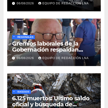
familiar en Venezuela
06/08/2026
EQUIPO DE REDACCIÓN LNA
*
REGIONALES
Gremios laborales de la
Gobernación respaldan
propuesta de Bono
06/08/2026
EQUIPO DE REDACCIÓN LNA
Recreativo de 100 dólares
para jubilados, pensionados y
activos
*
SUCESOS
6.125 muertos: Ultimo saldo
oficial y búsqueda de