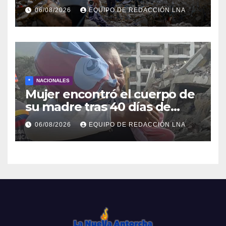
cadáveres continúa entre los
06/08/2026
EQUIPO DE REDACCIÓN LNA
escombros
*
NACIONALES
Mujer encontró el cuerpo de
su madre tras 40 días de
búsqueda en Tanaguarena
06/08/2026
EQUIPO DE REDACCIÓN LNA