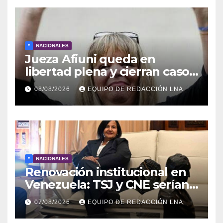
*
NACIONALES
Jueza Afiuni queda en
libertad plena y cierran caso
tras más de 16 años
08/08/2026
EQUIPO DE REDACCIÓN LNA
*
NACIONALES
Renovación institucional en
Venezuela: TSJ y CNE serían
designados a finales de 2026
07/08/2026
EQUIPO DE REDACCIÓN LNA