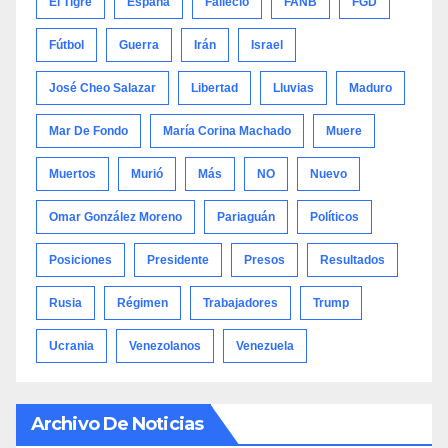
El Tigre
España
Falleció
FANB
FGD
Fútbol
Guerra
Irán
Israel
José Cheo Salazar
Libertad
Lluvias
Maduro
Mar De Fondo
María Corina Machado
Muere
Muertos
Murió
Más
NO
Nuevo
Omar González Moreno
Pariaguán
Políticos
Posiciones
Presidente
Presos
Resultados
Rusia
Régimen
Trabajadores
Trump
Ucrania
Venezolanos
Venezuela
Archivo De Noticias