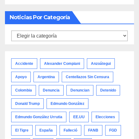
Noticias Por Categoría
Noticias
por
categoría
Accidente
Alexander Compiani
Anzoátegui
Apoyo
Argentina
Centellazos Sin Censura
Colombia
Denuncia
Denuncian
Detenido
Donald Trump
Edmundo González
Edmundo González Urrutia
EE.UU
Elecciones
El Tigre
España
Falleció
FANB
FGD