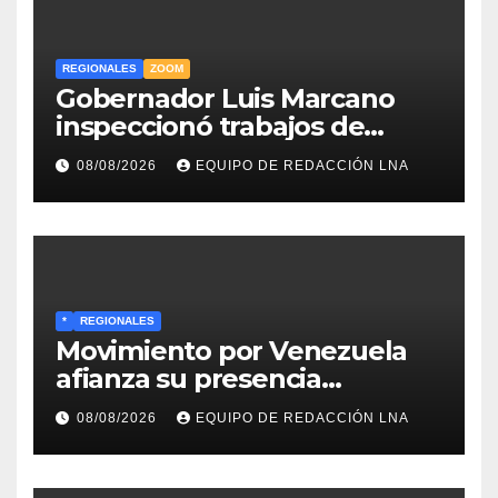
REGIONALES
ZOOM
Gobernador Luis Marcano
inspeccionó trabajos de
rehabilitación en al Av.
08/08/2026
EQUIPO DE REDACCIÓN LNA
Intercomunal
*
REGIONALES
Movimiento por Venezuela
afianza su presencia
comunitaria en La Ponderosa
08/08/2026
EQUIPO DE REDACCIÓN LNA
y otras comunidades de
Anzoátegui