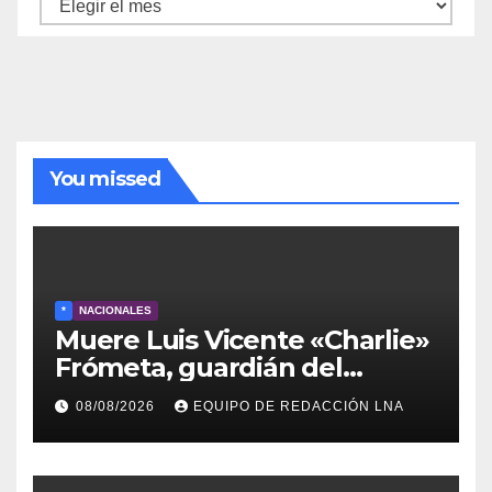
Archivo
de
noticias
You missed
*
NACIONALES
Muere Luis Vicente «Charlie»
Frómeta, guardián del
legado musical de la Billo’s
08/08/2026
EQUIPO DE REDACCIÓN LNA
Caracas Boys