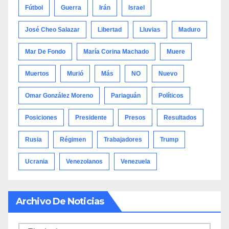
Fútbol
Guerra
Irán
Israel
José Cheo Salazar
Libertad
Lluvias
Maduro
Mar De Fondo
María Corina Machado
Muere
Muertos
Murió
Más
NO
Nuevo
Omar González Moreno
Pariaguán
Políticos
Posiciones
Presidente
Presos
Resultados
Rusia
Régimen
Trabajadores
Trump
Ucrania
Venezolanos
Venezuela
Archivo De Noticias