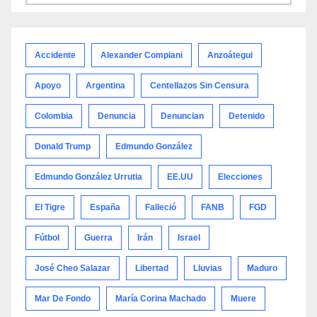
por
categoría
Accidente
Alexander Compiani
Anzoátegui
Apoyo
Argentina
Centellazos Sin Censura
Colombia
Denuncia
Denuncian
Detenido
Donald Trump
Edmundo González
Edmundo González Urrutia
EE.UU
Elecciones
El Tigre
España
Falleció
FANB
FGD
Fútbol
Guerra
Irán
Israel
José Cheo Salazar
Libertad
Lluvias
Maduro
Mar De Fondo
María Corina Machado
Muere