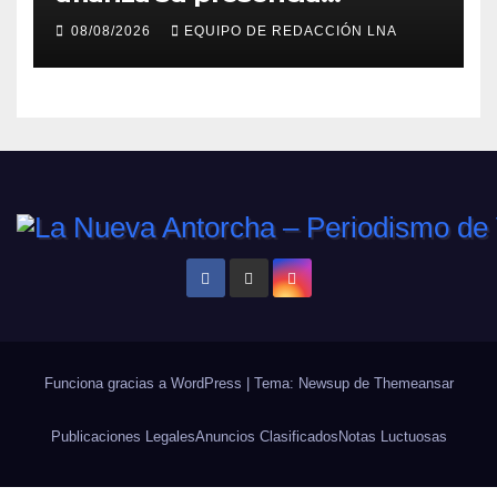
comunitaria en La Ponderosa
08/08/2026
EQUIPO DE REDACCIÓN LNA
y otras comunidades de
Anzoátegui
Funciona gracias a WordPress
|
Tema: Newsup de
Themeansar
Publicaciones Legales
Anuncios Clasificados
Notas Luctuosas