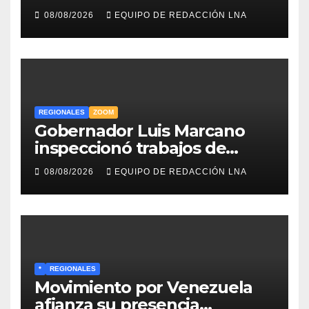
legado musical de la Billo’s
08/08/2026
EQUIPO DE REDACCIÓN LNA
Caracas Boys
REGIONALES
ZOOM
Gobernador Luis Marcano
inspeccionó trabajos de
rehabilitación en al Av.
08/08/2026
EQUIPO DE REDACCIÓN LNA
Intercomunal
*
REGIONALES
Movimiento por Venezuela
afianza su presencia