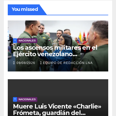
You missed
*
NACIONALES
Los ascensos militares en el
Ejército venezolano
refuerzan el control político y
09/08/2026
EQUIPO DE REDACCIÓN LNA
operativo de la Fuerza
Armada
*
NACIONALES
Muere Luis Vicente «Charlie»
Frómeta, guardián del