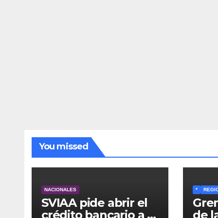
You missed
NACIONALES
*
REGI
SVIAA pide abrir el
Grem
crédito bancario a la
de l