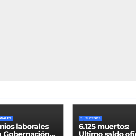
ONALES
*
SUCESOS
ios laborales
6.125 muertos:
a Gobernación
Ultimo saldo ofi