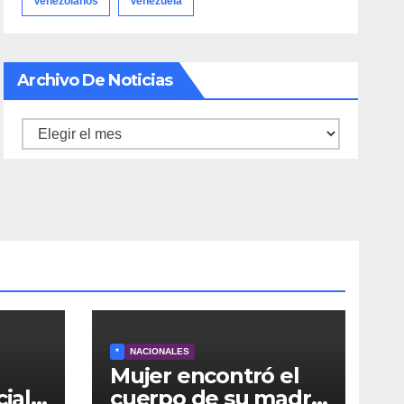
Venezolanos
Venezuela
Archivo De Noticias
Archivo
de
noticias
*
NACIONALES
Mujer encontró el
cial
cuerpo de su madre