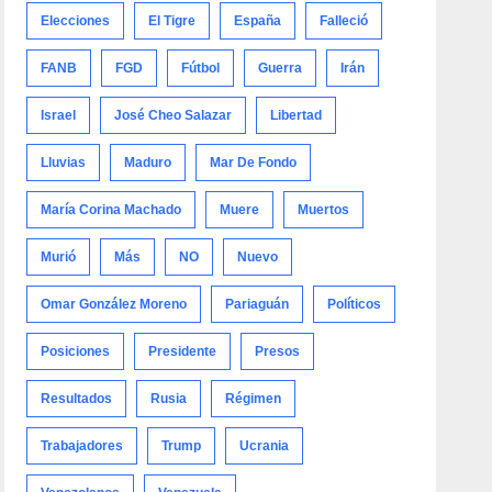
Elecciones
El Tigre
España
Falleció
FANB
FGD
Fútbol
Guerra
Irán
Israel
José Cheo Salazar
Libertad
Lluvias
Maduro
Mar De Fondo
María Corina Machado
Muere
Muertos
Murió
Más
NO
Nuevo
Omar González Moreno
Pariaguán
Políticos
Posiciones
Presidente
Presos
Resultados
Rusia
Régimen
Trabajadores
Trump
Ucrania