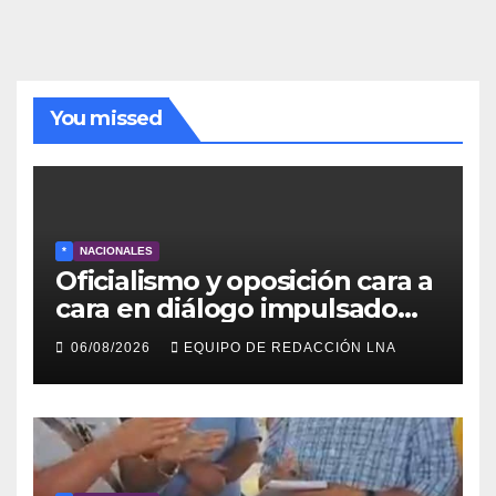
noticias
You missed
*
NACIONALES
Oficialismo y oposición cara a
cara en diálogo impulsado
por EE UU: las claves
06/08/2026
EQUIPO DE REDACCIÓN LNA