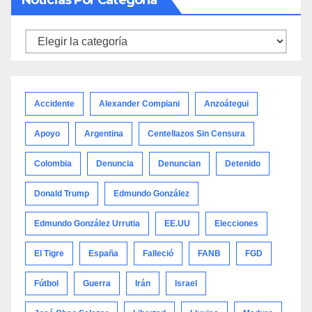
Noticias
por
categoría
Accidente
Alexander Compiani
Anzoátegui
Apoyo
Argentina
Centellazos Sin Censura
Colombia
Denuncia
Denuncian
Detenido
Donald Trump
Edmundo González
Edmundo González Urrutia
EE.UU
Elecciones
El Tigre
España
Falleció
FANB
FGD
Fútbol
Guerra
Irán
Israel