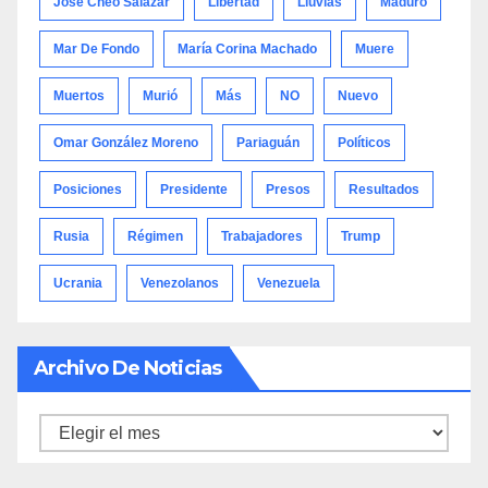
José Cheo Salazar
Libertad
Lluvias
Maduro
Mar De Fondo
María Corina Machado
Muere
Muertos
Murió
Más
NO
Nuevo
Omar González Moreno
Pariaguán
Políticos
Posiciones
Presidente
Presos
Resultados
Rusia
Régimen
Trabajadores
Trump
Ucrania
Venezolanos
Venezuela
Archivo De Noticias
Archivo
de