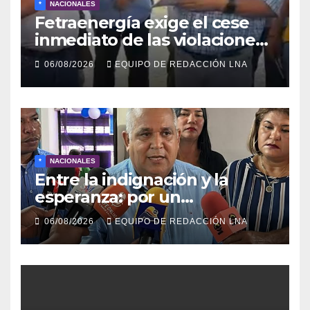
*
NACIONALES
Fetraenergía exige el cese
inmediato de las violaciones
a los derechos laborales en la
06/08/2026
EQUIPO DE REDACCIÓN LNA
Industria Petrolera
Venezolana
*
NACIONALES
Entre la indignación y la
esperanza: por un
movimiento de
06/08/2026
EQUIPO DE REDACCIÓN LNA
reconstrucción y soberanía
nacional