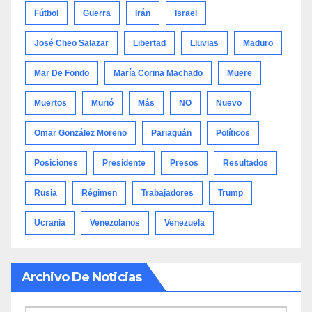
Fútbol
Guerra
Irán
Israel
José Cheo Salazar
Libertad
Lluvias
Maduro
Mar De Fondo
María Corina Machado
Muere
Muertos
Murió
Más
NO
Nuevo
Omar González Moreno
Pariaguán
Políticos
Posiciones
Presidente
Presos
Resultados
Rusia
Régimen
Trabajadores
Trump
Ucrania
Venezolanos
Venezuela
Archivo De Noticias