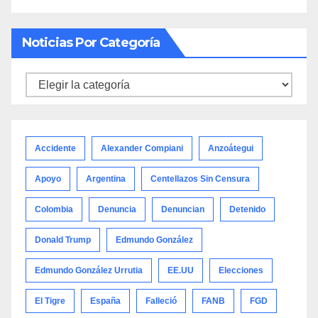
Noticias Por Categoría
Noticias
por
categoría
Accidente
Alexander Compiani
Anzoátegui
Apoyo
Argentina
Centellazos Sin Censura
Colombia
Denuncia
Denuncian
Detenido
Donald Trump
Edmundo González
Edmundo González Urrutia
EE.UU
Elecciones
El Tigre
España
Falleció
FANB
FGD