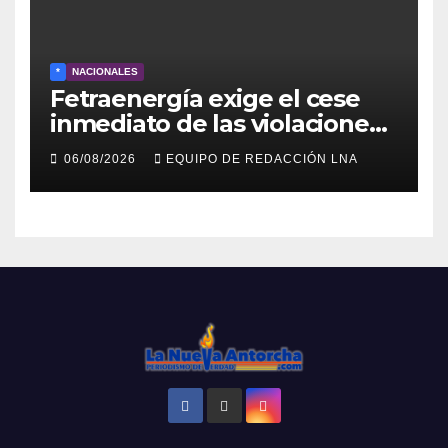
*
NACIONALES
Fetraenergía exige el cese
inmediato de las violaciones
a los derechos laborales en la
06/08/2026
EQUIPO DE REDACCIÓN LNA
Industria Petrolera
Venezolana