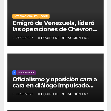
INTERNACIONALES
ZOOM
Emigró de Venezuela, lideró
las operaciones de Chevron
en EE.UU. y hoy es la única
06/08/2026
EQUIPO DE REDACCIÓN LNA
mujer CEO en Vaca Muerta
*
NACIONALES
Oficialismo y oposición cara a
cara en diálogo impulsado
por EE UU: las claves
06/08/2026
EQUIPO DE REDACCIÓN LNA