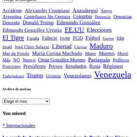
por
categoría
Anzoátegui
Alexander Compiani
Accidente
Apoyo
Colombia
Argentina
Centellazos Sin Censura
Denuncian
Denuncia
Edmundo González
Donald Trump
Detenido
EE.UU
Elecciones
Edmundo González Urrutia
El Tigre
Fútbol
FGD
Falleció
Irán
España
FANB
Guerra
Maduro
Libertad
José Cheo Salazar
Israel
Lluvias
María Corina Machado
Mar de Fondo
Muertos
Muere
Murió
Pariaguán
Omar González Moreno
Políticos
Más
NO
Nuevo
Régimen
Presidente
Presos
Resultados
Rusia
Posiciones
Venezuela
Trump
Venezolanos
Ucrania
Trabajadores
Archivo de noticias
Archivo
de
noticias
You missed
*
Internacionales