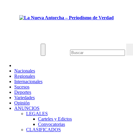
Saltar
Jue. Ago 6th, 2026
al
contenido
La Nueva Antorcha - Periodismo de Verdad
Noticias de Venezuela y el mundo.
Nacionales
Regionales
Internacionales
Sucesos
Deportes
Variedades
Opinión
ANUNCIOS
LEGALES
Carteles y Edictos
Convocatorias
CLASIFICADOS