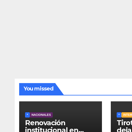
You missed
*
NACIONALES
*
INTE
Renovación
Tiro
institucional en
deja