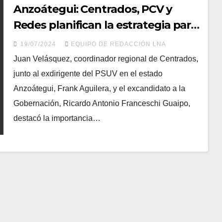
Anzoátegui: Centrados, PCV y
Redes planifican la estrategia para
las presidenciales
19/07/2024
EQUIPO DE REDACCIÓN LNA
Juan Velásquez, coordinador regional de Centrados,
junto al exdirigente del PSUV en el estado
Anzoátegui, Frank Aguilera, y el excandidato a la
Gobernación, Ricardo Antonio Franceschi Guaipo,
destacó la importancia…