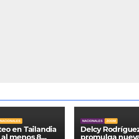
RNACIONALES
NACIONALES
ZOOM
teo en Tailandia
Delcy Rodrígue
 al menos 8
promulga nuev