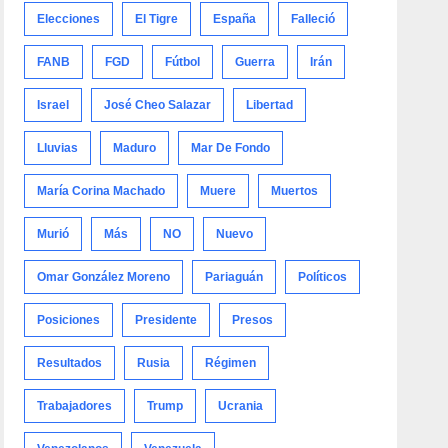
Elecciones
El Tigre
España
Falleció
FANB
FGD
Fútbol
Guerra
Irán
Israel
José Cheo Salazar
Libertad
Lluvias
Maduro
Mar De Fondo
María Corina Machado
Muere
Muertos
Murió
Más
NO
Nuevo
Omar González Moreno
Pariaguán
Políticos
Posiciones
Presidente
Presos
Resultados
Rusia
Régimen
Trabajadores
Trump
Ucrania