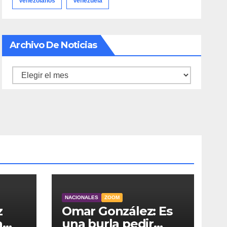
Venezolanos
Venezuela
Archivo De Noticias
Archivo
de
noticias
NACIONALES
ZOOM
z
Omar González: Es
a
una burla pedir