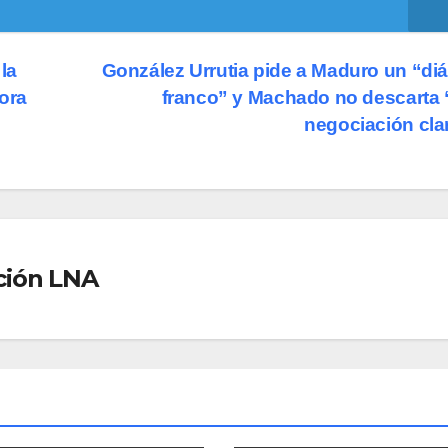
la
González Urrutia pide a Maduro un “di
ora
franco” y Machado no descarta
negociación cla
ción LNA