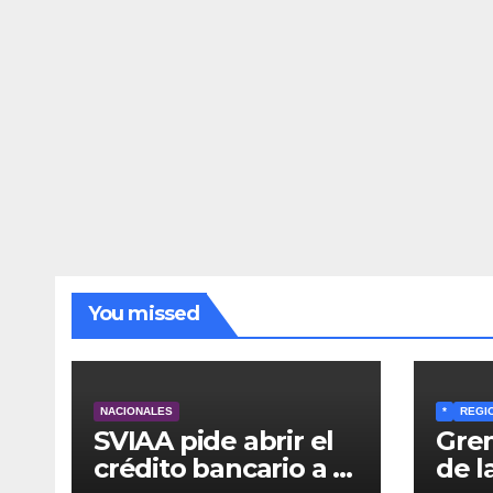
You missed
NACIONALES
*
REGI
SVIAA pide abrir el
Grem
crédito bancario a la
de l