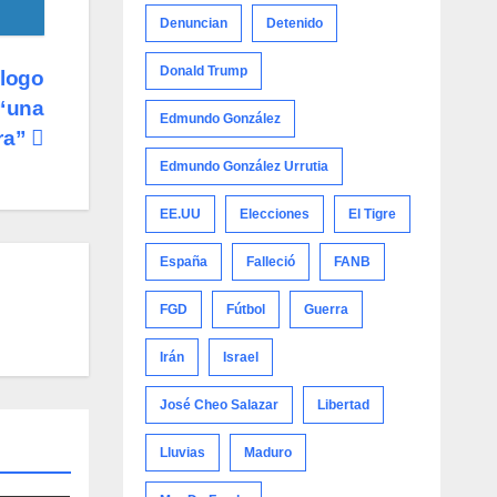
Denuncian
Detenido
Donald Trump
álogo
 “una
Edmundo González
ra”
Edmundo González Urrutia
EE.UU
Elecciones
El Tigre
España
Falleció
FANB
FGD
Fútbol
Guerra
Irán
Israel
José Cheo Salazar
Libertad
Lluvias
Maduro