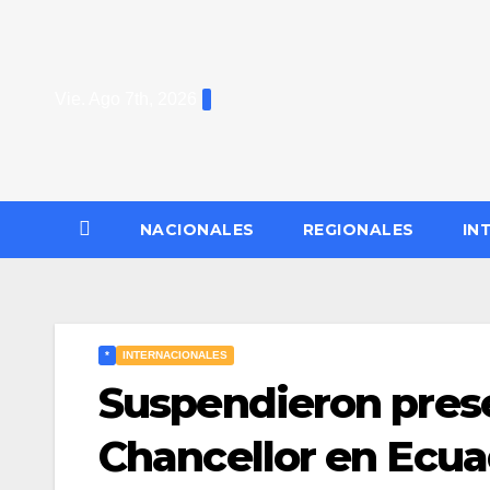
Saltar
al
contenido
Vie. Ago 7th, 2026
NACIONALES
REGIONALES
IN
*
INTERNACIONALES
Suspendieron pres
Chancellor en Ecua