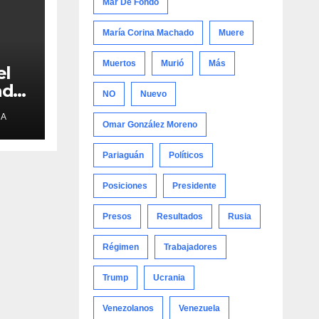
Mar De Fondo
María Corina Machado
Muere
Muertos
Murió
Más
el
adre
NO
Nuevo
NA
Omar González Moreno
Pariaguán
Políticos
Posiciones
Presidente
Presos
Resultados
Rusia
Régimen
Trabajadores
Trump
Ucrania
Venezolanos
Venezuela