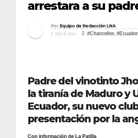
arrestara a su padr
Por
Equipo de Redacción LNA
#Chancellor
,
#Ecuador
AGO 8, 2024
Padre del vinotinto Jh
la tiranía de Maduro y 
Ecuador, su nuevo club
presentación por la ang
Con información de La Patilla