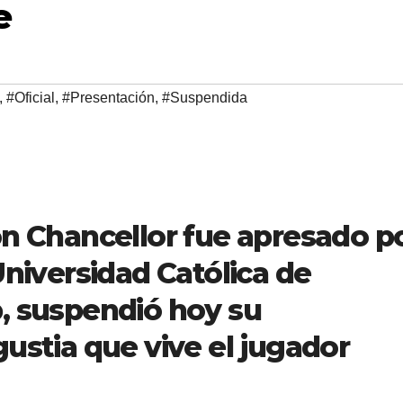
e
,
#Oficial
,
#Presentación
,
#Suspendida
on Chancellor fue apresado p
Universidad Católica de
, suspendió hoy su
ustia que vive el jugador