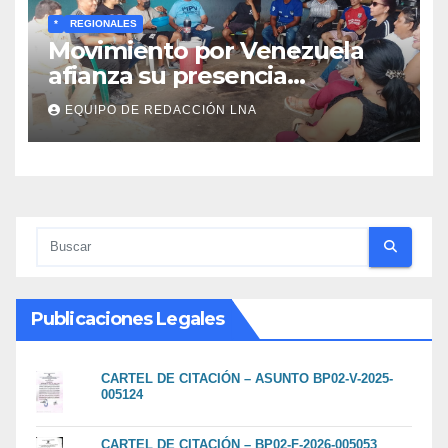
*
REGIONALES
Movimiento por Venezuela
afianza su presencia
comunitaria en La Ponderosa
EQUIPO DE REDACCIÓN LNA
y otras comunidades de
Anzoátegui
Publicaciones Legales
CARTEL DE CITACIÓN – ASUNTO BP02-V-2025-
005124
CARTEL DE CITACIÓN – BP02-F-2026-005053