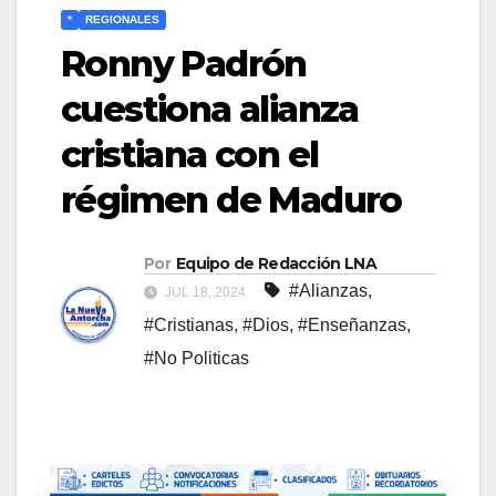
*
REGIONALES
Ronny Padrón
cuestiona alianza
cristiana con el
régimen de Maduro
Por
Equipo de Redacción LNA
#Alianzas
,
JUL 18, 2024
#Cristianas
,
#Dios
,
#Enseñanzas
,
#No Politicas