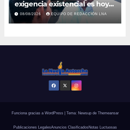
exigencia existencial es hoy
la defensa de la soberanía»
08/08/2026
EQUIPO DE REDACCIÓN LNA
Funciona gracias a WordPress
|
Tema: Newsup de
Themeansar
Publicaciones Legales
Anuncios Clasificados
Notas Luctuosas