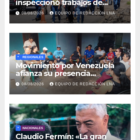
inspeccionó trabajos de
rehabilitación en al Av.
08/08/2026
EQUIPO DE REDACCIÓN LNA
Intercomunal
*
REGIONALES
Movimiento por Venezuela
afianza su presencia
comunitaria en La Ponderosa
08/08/2026
EQUIPO DE REDACCIÓN LNA
y otras comunidades de
Anzoátegui
*
NACIONALES
Claudio Fermín: «La gran