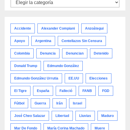
Noticias
por
categoría
Accidente
Alexander Compiani
Anzoátegui
Apoyo
Argentina
Centellazos Sin Censura
Colombia
Denuncia
Denuncian
Detenido
Donald Trump
Edmundo González
Edmundo González Urrutia
EE.UU
Elecciones
El Tigre
España
Falleció
FANB
FGD
Fútbol
Guerra
Irán
Israel
José Cheo Salazar
Libertad
Lluvias
Maduro
Mar De Fondo
María Corina Machado
Muere