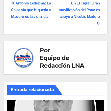
Navegación
Antonio Ledezma: La
En El Tigre: Gran
única vía que le queda a
movilización del Psuv en
de
Maduro es la violencia
apoyo a Nicolás Maduro
entradas
Por
Equipo de
Redacción LNA
Entrada relacionada