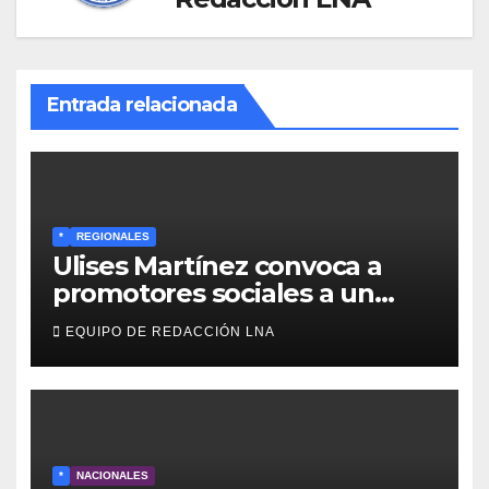
Entrada relacionada
*
REGIONALES
Ulises Martínez convoca a
promotores sociales a un
encuentro estratégico este
EQUIPO DE REDACCIÓN LNA
lunes en Barcelona en contra
de los apagones y malos
servicios
*
NACIONALES