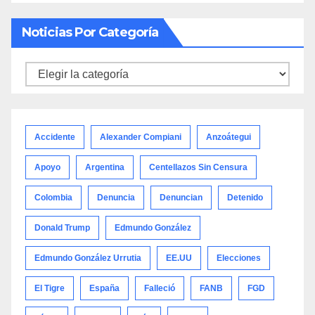
Noticias Por Categoría
Noticias
por
categoría
Accidente
Alexander Compiani
Anzoátegui
Apoyo
Argentina
Centellazos Sin Censura
Colombia
Denuncia
Denuncian
Detenido
Donald Trump
Edmundo González
Edmundo González Urrutia
EE.UU
Elecciones
El Tigre
España
Falleció
FANB
FGD