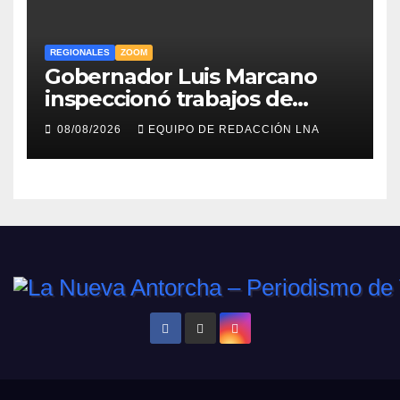
REGIONALES
ZOOM
Gobernador Luis Marcano
inspeccionó trabajos de
rehabilitación en al Av.
08/08/2026
EQUIPO DE REDACCIÓN LNA
Intercomunal