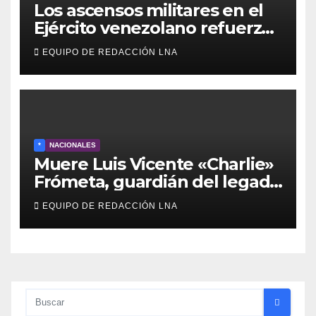
Los ascensos militares en el
Ejército venezolano refuerzan
el control político y operativo
EQUIPO DE REDACCIÓN LNA
de la Fuerza Armada
*
NACIONALES
Muere Luis Vicente «Charlie»
Frómeta, guardián del legado
musical de la Billo’s Caracas
EQUIPO DE REDACCIÓN LNA
Boys