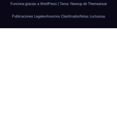
Funciona gracias a WordPress
|
Tema: Newsup de
Themeansar
Publicaciones Legales
Anuncios Clasificados
Notas Luctuosas