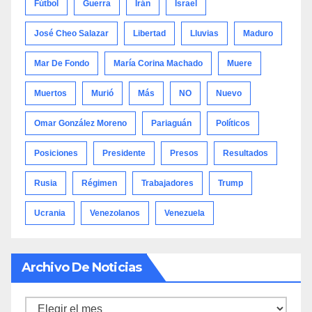
Fútbol
Guerra
Irán
Israel
José Cheo Salazar
Libertad
Lluvias
Maduro
Mar De Fondo
María Corina Machado
Muere
Muertos
Murió
Más
NO
Nuevo
Omar González Moreno
Pariaguán
Políticos
Posiciones
Presidente
Presos
Resultados
Rusia
Régimen
Trabajadores
Trump
Ucrania
Venezolanos
Venezuela
Archivo De Noticias
Archivo