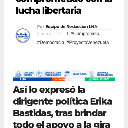
lucha libertaria
Por
Equipo de Redacción LNA
#Compromiso
,
JUN 4, 2026
#Democracia
,
#ProyectoVenezuela
​Así lo expresó la
dirigente política Erika
Bastidas, tras brindar
todo el apoyo a la gira