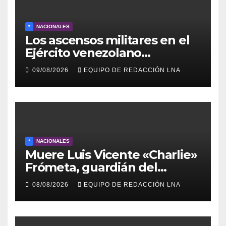
*
NACIONALES
Los ascensos militares en el
Ejército venezolano
refuerzan el control político y
09/08/2026
EQUIPO DE REDACCIÓN LNA
operativo de la Fuerza
Armada
*
NACIONALES
Muere Luis Vicente «Charlie»
Frómeta, guardián del
legado musical de la Billo’s
08/08/2026
EQUIPO DE REDACCIÓN LNA
Caracas Boys